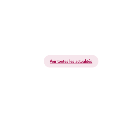
Voir toutes les actualités
AGIR À KING
Campag
contre 
Nous avons été