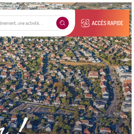
ACCÈS RAPIDE
e selon mon profil
.
on !
émarches
Mon compte M2A
Publications
municipales