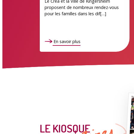
Le Créa et la Ville de Kingersheim
proposent de nombreux rendez-vous
pour les familles dans les dif[…]
En savoir plus
magazines
LE KIOSQUE