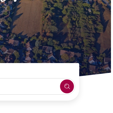
s publiques
Conseil Municipal
Transition
écologique
é de l'air
Economie locale
Associations
gora
Le Créa
La médiathèque