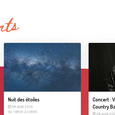
nts
Nuit des étoiles
Concert : 
Country B
08 août 2026
De 18h00 à 23h00
08 août 20