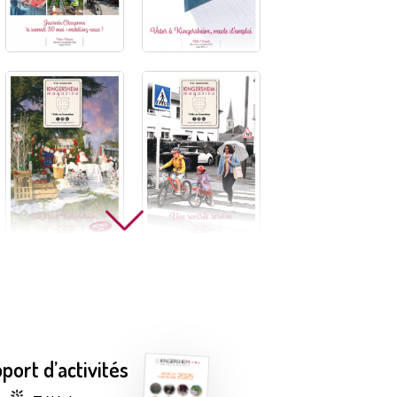
N°158
N°157
N°156
N°155
port d’activités