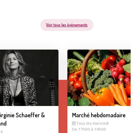
Voir tous les évènements
Virginie Schaeffer &
Marché hebdomadaire
and
Tous les mercredi
De 17h00 à 19h00
26