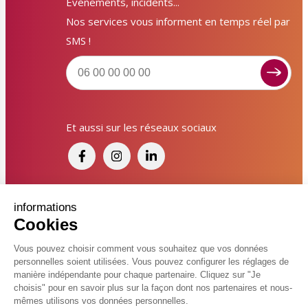
Événements, incidents...
Nos services vous informent en temps réel par
SMS !
Signaler un dysfonctionnement ?
Et aussi sur les réseaux sociaux
Poser une question ? Participer ?
Cliquez ici pour interagir avec les services de votre
ville !
Signaler un dysfonctionnement
Financé par France Relance et par l'Union
informations
Cookies
Européenne
Poser une question
Vous pouvez choisir comment vous souhaitez que vos données
personnelles soient utilisées. Vous pouvez configurer les réglages de
Participer, s’engager
© 2026 Ville de Kingersheim
manière indépendante pour chaque partenaire. Cliquez sur "Je
choisis" pour en savoir plus sur la façon dont nos partenaires et nous-
Accessibilité
Mentions légales
Politiques de confidentialité
Contacter un service
mêmes utilisons vos données personnelles.