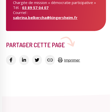
Chargée de mission « démocratie participative »
Tél. :
03 89 57 04 07
Courriel :
sabrina.belkercha@kingersheim.fr
PARTAGER CETTE PAGE
Imprimer