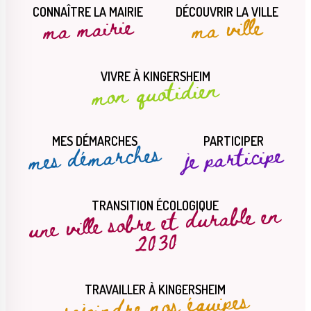
CONNAÎTRE LA MAIRIE
DÉCOUVRIR LA VILLE
ma mairie
ma ville
VIVRE À KINGERSHEIM
mon quotidien
MES DÉMARCHES
PARTICIPER
mes démarches
je participe
une ville sobre et durable en
TRANSITION ÉCOLOGIQUE
2030
rejoindre nos équipes
TRAVAILLER À KINGERSHEIM