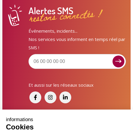
Alertes SMS
restons connectés !
Événements, incidents...
Nos services vous informent en temps réel par
SMS !
Signaler un dysfonctionnement ?
Et aussi sur les réseaux sociaux
Poser une question ? Participer ?
Cliquez ici pour interagir avec les services de votre
ville !
Signaler un dysfonctionnement
Financé par France Relance et par l'Union
informations
Cookies
Européenne
Poser une question