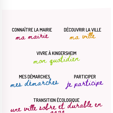
CONNAÎTRE LA MAIRIE
DÉCOUVRIR LA VILLE
ma mairie
ma ville
VIVRE À KINGERSHEIM
mon quotidien
MES DÉMARCHES
PARTICIPER
mes démarches
je participe
une ville sobre et durable en
TRANSITION ÉCOLOGIQUE
2030