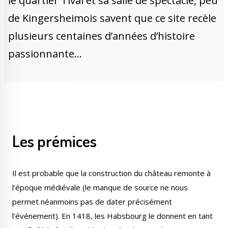
le quartier Tival et sa salle de spectacle, peu
Publications
Enquêtes publiques
de Kingersheimois savent que ce site recèle
municipales
plusieurs centaines d’années d’histoire
passionnante…
Conseil Municipal
Transition écologique
Les prémices
Qualité de l'air
Economie locale
Il est probable que la construction du château remonte à
l’époque médiévale (le manque de source ne nous
permet néanmoins pas de dater précisément
l’événement). En 1418, les Habsbourg le donnent en tant
Associations
Agora