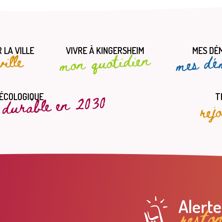
 LA VILLE
VIVRE À KINGERSHEIM
MES DÉ
mes dé
mon quotidien
ille
t durable en 2030
rej
 ÉCOLOGIQUE
T
resto
Alert