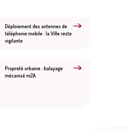
Déploiement des antennes de
s publiques
Conseil Municipal
Transition
téléphonie mobile : la Ville reste
écologique
vigilante
Propreté urbaine : balayage
mécanisé m2A
é de l'air
Economie locale
Associations
gora
Le Créa
La médiathèque