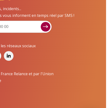
incidents...
s vous informent en temps réel par SMS !
Signaler un dysfonctionnement ?
Poser une question ? Participer ?
Cliquez ici pour interagir avec les services de
r les réseaux sociaux
votre ville !
Signaler un dysfonctionnement
Poser une question
 France Relance et par l'Union
e
Participer, s’engager
Contacter un service