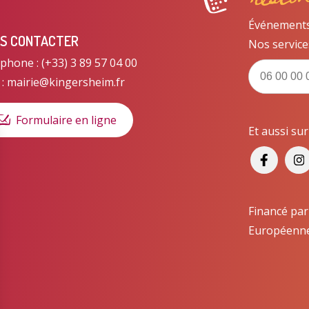
Événements, 
S CONTACTER
Nos service
phone : (+33) 3 89 57 04 00
 : mairie@kingersheim.fr
Formulaire en ligne
Et aussi su
Financé par
Européenn