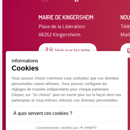
MAIRIE DE KINGERSHEIM
NOU
Place de la Libération
Télé
68262 Kingersheim
Mail
Voir sur la carte
informations
Cookies
HORAIRES D'OUVERTURE
Horaires d'été du 6 juillet au 28
Vous pouvez choisir comment vous souhaitez que vos données
personnelles soient utilisées. Vous pouvez configurer les
août 2026
réglages de manière indépendante pour chaque partenaire.
Lundi au jeudi : 8h30 – 12h
Cliquez sur "Je choisis" pour en savoir plus sur la façon dont nos
partenaires et nous-mêmes utilisons vos données personnelles.
Vendredi : 8h30 – 14h30 en
continu
À quoi servent ces cookies ?
Consentements certifiés par