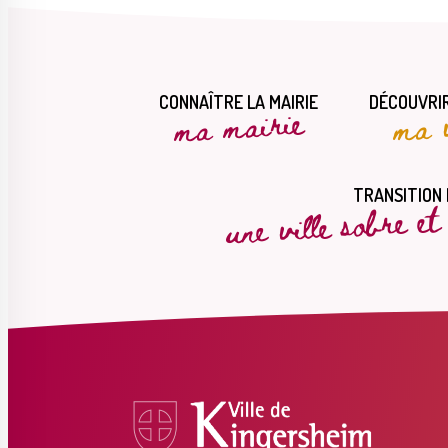
CONNAÎTRE LA MAIRIE
DÉCOUVRIR
ma mairie
ma v
une ville sobre e
TRANSITION