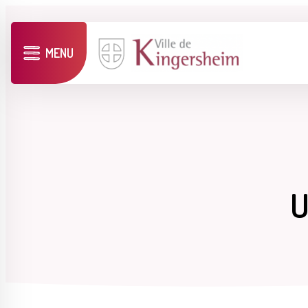
MENU
U