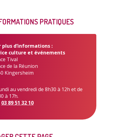
FORMATIONS PRATIQUES
s publiques
Conseil Municipal
Transition
écologique
 plus d’informations :
ice culture et événements
ce Tival
ace de la Réunion
0 Kingersheim
é de l'air
Economie locale
Associations
undi au vendredi de 8h30 à 12h et de
0 à 17h.
:
03 89 51 32 10
gora
Le Créa
La médiathèque
GER CETTE PAGE