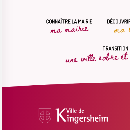
CONNAÎTRE LA MAIRIE
DÉCOUVRIR
ma mairie
ma v
une ville sobre e
TRANSITION