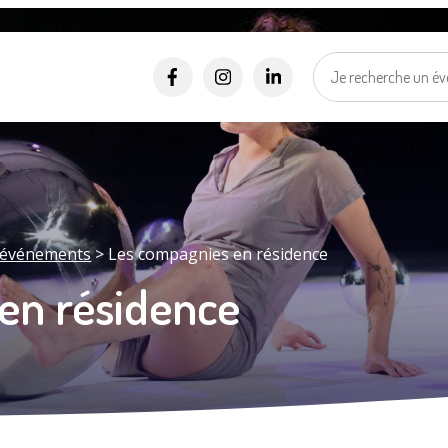
Alertes SMS
Événements, incidents...
Nos services vous informent en temps réel par SMS !
*
*
Numéro de rue
Nom de la rue
Ma vill
Sélectionner une rue
Je suis..
*
J'accepte les
politiques de confidentialités
.
t événements
>
Les compagnies en résidence
en résidence
Je m'inscris
Mes d