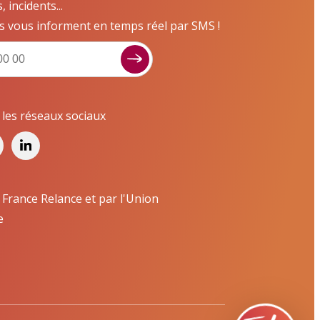
incidents...
s vous informent en temps réel par SMS !
Signaler un dysfonctionnement ?
Poser une question ? Participer ?
Cliquez ici pour interagir avec les services de
r les réseaux sociaux
votre ville !
Signaler un dysfonctionnement
Poser une question
 France Relance et par l'Union
e
Participer, s’engager
Contacter un service