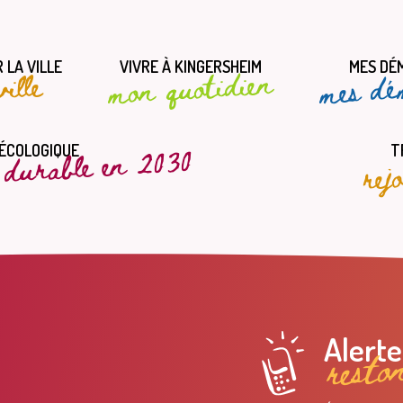
 LA VILLE
VIVRE À KINGERSHEIM
MES DÉ
mes dé
mon quotidien
ille
t durable en 2030
rej
 ÉCOLOGIQUE
T
resto
Alert