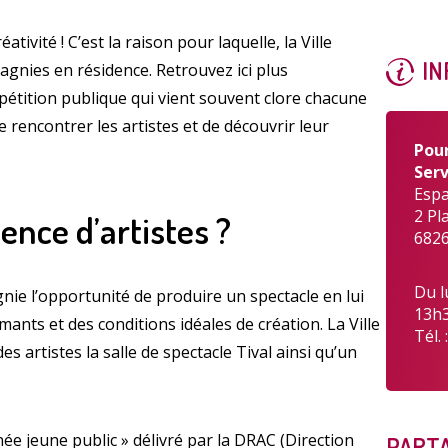
ivité ! C’est la raison pour laquelle, la Ville
IN
agnies en résidence. Retrouvez ici plus
répétition publique qui vient souvent clore chacune
Enquête
e rencontrer les artistes et de découvrir leur
Pour
Serv
Espa
2 Pl
ence d’artistes ?
6826
Qualit
Du l
nie l’opportunité de produire un spectacle en lui
13h3
nts et des conditions idéales de création. La Ville
Tél. 
s artistes la salle de spectacle Tival ainsi qu’un
A
ée jeune public » délivré par la DRAC (Direction
PARTA