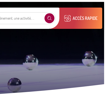
ACCÈS RAPIDE
e selon mon profil
.
émarches
Mon compte M2A
Publications
municipales