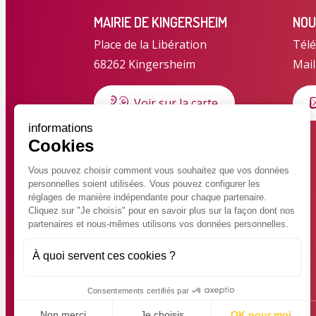
MAIRIE DE KINGERSHEIM
NOU
Place de la Libération
Télé
68262 Kingersheim
Mail
Voir sur la carte
informations
Cookies
HORAIRES D'OUVERTURE
Horaires d'été du 6 juillet au 28
Vous pouvez choisir comment vous souhaitez que vos données
personnelles soient utilisées. Vous pouvez configurer les
août 2026
réglages de manière indépendante pour chaque partenaire.
Lundi au jeudi : 8h30 – 12h
Cliquez sur "Je choisis" pour en savoir plus sur la façon dont nos
partenaires et nous-mêmes utilisons vos données personnelles.
Vendredi : 8h30 – 14h30 en
continu
À quoi servent ces cookies ?
Consentements certifiés par
Non merci
Je choisis
OK pour moi