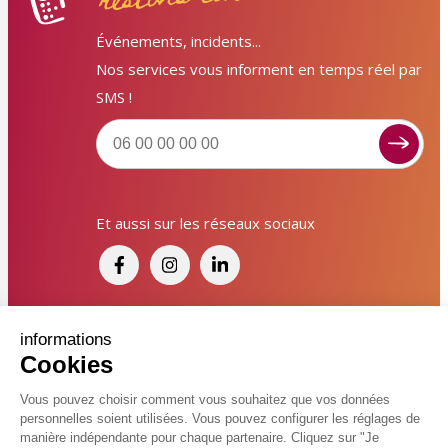
Événements, incidents...
Nos services vous informent en temps réel par
SMS !
Signaler un dysfonctionnement ?
Et aussi sur les réseaux sociaux
Poser une question ? Participer ?
Cliquez ici pour interagir avec les services de votre
ville !
Signaler un dysfonctionnement
Financé par France Relance et par l'Union
informations
Cookies
Européenne
Poser une question
Vous pouvez choisir comment vous souhaitez que vos données
personnelles soient utilisées. Vous pouvez configurer les réglages de
Participer, s’engager
© 2026 Ville de Kingersheim
manière indépendante pour chaque partenaire. Cliquez sur "Je