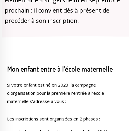
élémentaire à Kingersheim en septembre
Publications
Enquêtes publiques
prochain : il convient dès à présent de
municipales
procéder à son inscription.
Conseil Municipal
Transition écologique
Mon
enfant entre à l’école maternelle
Si votre enfant est né en 2023, la campagne
Qualité de l'air
Economie locale
d’organisation pour la première rentrée à l’école
maternelle s’adresse à vous :
Les inscriptions sont organisées en 2 phases :
Associations
Agora