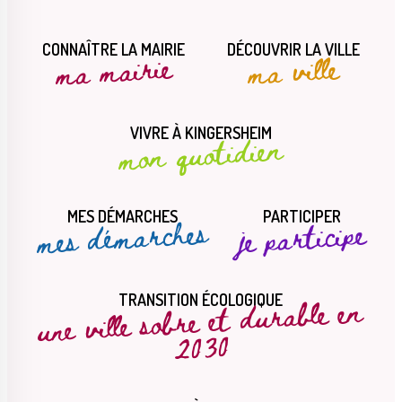
CONNAÎTRE LA MAIRIE
DÉCOUVRIR LA VILLE
ma mairie
ma ville
VIVRE À KINGERSHEIM
mon quotidien
MES DÉMARCHES
PARTICIPER
mes démarches
je participe
une ville sobre et durable en
TRANSITION ÉCOLOGIQUE
2030