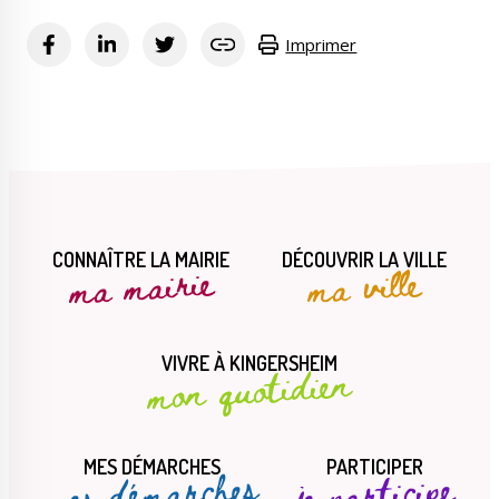
Imprimer
CONNAÎTRE LA MAIRIE
DÉCOUVRIR LA VILLE
ma mairie
ma ville
VIVRE À KINGERSHEIM
mon quotidien
MES DÉMARCHES
PARTICIPER
mes démarches
je participe