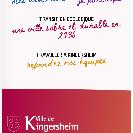
une ville sobre et durable en
TRANSITION ÉCOLOGIQUE
2030
rejoindre nos équipes
TRAVAILLER À KINGERSHEIM