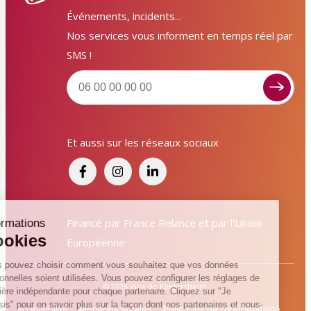
Événements, incidents...
Nos services vous informent en temps réel par
SMS !
Signaler un dysfonctionnement ?
Et aussi sur les réseaux sociaux
Poser une question ? Participer ?
Cliquez ici pour interagir avec les services de votre
ville !
Signaler un dysfonctionnement
Financé par France Relance et par l'Union
informations
Cookies
Européenne
Poser une question
Vous pouvez choisir comment vous souhaitez que vos données
personnelles soient utilisées. Vous pouvez configurer les réglages de
Participer, s’engager
© 2026 Ville de Kingersheim
manière indépendante pour chaque partenaire. Cliquez sur "Je
choisis" pour en savoir plus sur la façon dont nos partenaires et nous-
Accessibilité
Mentions légales
Politiques de confidentialité