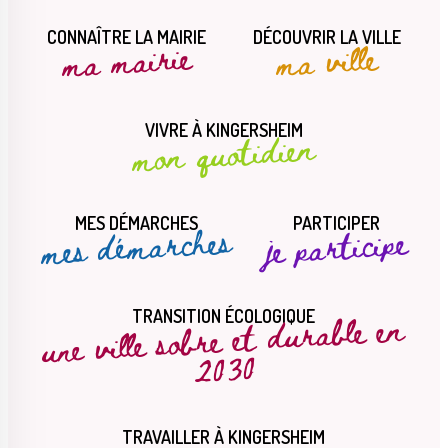
CONNAÎTRE LA MAIRIE
DÉCOUVRIR LA VILLE
ma mairie
ma ville
VIVRE À KINGERSHEIM
mon quotidien
MES DÉMARCHES
PARTICIPER
mes démarches
je participe
une ville sobre et durable en
TRANSITION ÉCOLOGIQUE
2030
TRAVAILLER À KINGERSHEIM