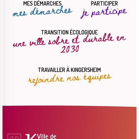
MES DÉMARCHES
PARTICIPER
mes démarches
je participe
une ville sobre et durable en
TRANSITION ÉCOLOGIQUE
2030
rejoindre nos équipes
TRAVAILLER À KINGERSHEIM