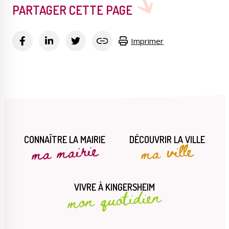
PARTAGER CETTE PAGE
Imprimer
CONNAÎTRE LA MAIRIE
DÉCOUVRIR LA VILLE
ma mairie
ma ville
VIVRE À KINGERSHEIM
mon quotidien