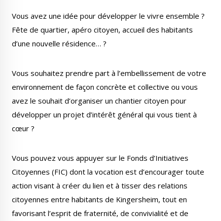
Publications
Enquêtes publiques
Vous avez une idée pour développer le vivre ensemble ?
municipales
Fête de quartier, apéro citoyen, accueil des habitants
d’une nouvelle résidence… ?
Vous souhaitez prendre part à l’embellissement de votre
Conseil Municipal
Transition écologique
environnement de façon concrète et collective ou vous
avez le souhait d’organiser un chantier citoyen pour
développer un projet d’intérêt général qui vous tient à
cœur ?
Qualité de l'air
Economie locale
Vous pouvez vous appuyer sur le Fonds d’Initiatives
Citoyennes (FIC) dont la vocation est d’encourager toute
action visant à créer du lien et à tisser des relations
citoyennes entre habitants de Kingersheim, tout en
favorisant l’esprit de fraternité, de convivialité et de
Associations
Agora