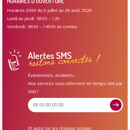
HORAIRES D'OUVERTURE
Horaires d'été du 6 juillet au 28 août 2026
Lundi au jeudi : 8h30 – 12h
Vendredi : 8h30 – 14h30 en continu
Alertes SMS
restons connectés !
Événements, incidents...
Nos services vous informent en temps réel par
SMS !
Signaler un dysfonctionnement ?
Et aussi sur les réseaux sociaux