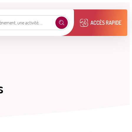
ACCÈS RAPIDE
e selon mon profil
.
s
émarches
Mon compte M2A
Publications
municipales