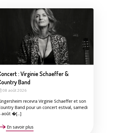
s publiques
Conseil Municipal
Transition
écologique
Concert : Virginie Schaeffer &
é de l'air
Country Band
Economie locale
Associations
08 août 2026
ingersheim recevra Virginie Schaeffer et son
ountry Band pour un concert estival, samedi
 août �[...]
gora
Le Créa
La médiathèque
En savoir plus