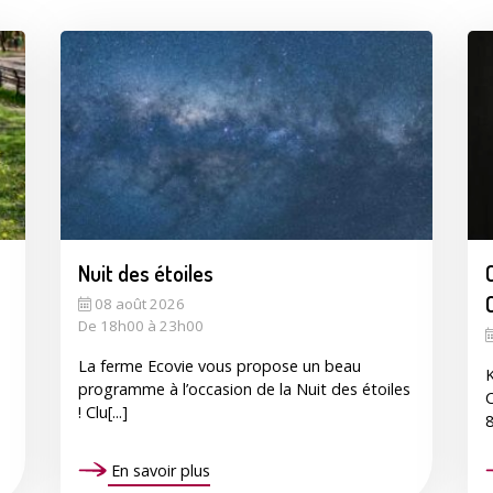
Enquête
Nuit des étoiles
Qualit
08 août 2026
De 18h00 à 23h00
La ferme Ecovie vous propose un beau
K
programme à l’occasion de la Nuit des étoiles
C
! Clu[...]
8
A
En savoir plus