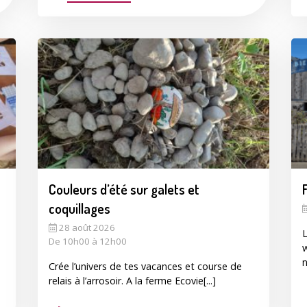
Couleurs d’été sur galets et
coquillages
28 août 2026
L
De 10h00 à 12h00
w
n
Crée l’univers de tes vacances et course de
relais à l’arrosoir. A la ferme Ecovie[...]