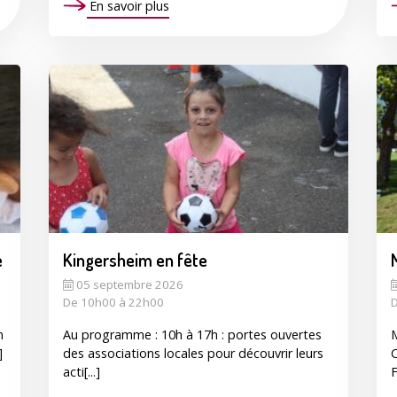
En savoir plus
e
Kingersheim en fête
05 septembre 2026
De 10h00 à 22h00
D
n
Au programme : 10h à 17h : portes ouvertes
M
]
des associations locales pour découvrir leurs
C
acti[...]
F