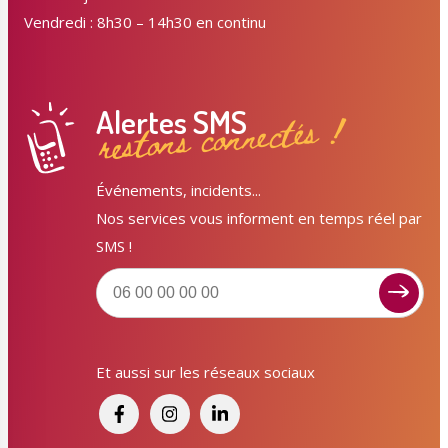
Vendredi : 8h30 – 14h30 en continu
Alertes SMS
restons connectés !
Événements, incidents...
Nos services vous informent en temps réel par
SMS !
Et aussi sur les réseaux sociaux
Signaler un dysfonctionnement ?