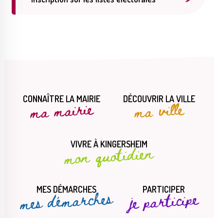
Publications
Enquêtes publiques
municipales
Conseil Municipal
Transition écologique
CONNAÎTRE LA MAIRIE
DÉCOUVRIR LA VILLE
ma mairie
ma ville
VIVRE À KINGERSHEIM
mon quotidien
Qualité de l'air
Economie locale
MES DÉMARCHES
PARTICIPER
mes démarches
je participe
Associations
Agora