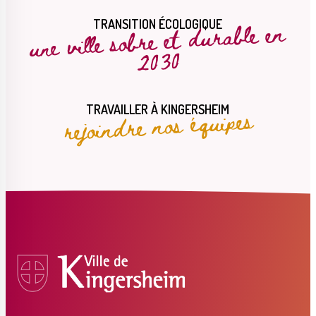
une ville sobre et durable en
TRANSITION ÉCOLOGIQUE
2030
Le Créa
La médiathèque
rejoindre nos équipes
TRAVAILLER À KINGERSHEIM