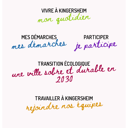
VIVRE À KINGERSHEIM
mon quotidien
MES DÉMARCHES
PARTICIPER
mes démarches
je participe
une ville sobre et durable en
TRANSITION ÉCOLOGIQUE
2030
rejoindre nos équipes
TRAVAILLER À KINGERSHEIM