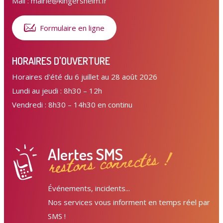
Mail : mairie@kingersheim.fr
Formulaire en ligne
HORAIRES D'OUVERTURE
Horaires d'été du 6 juillet au 28 août 2026
Lundi au jeudi : 8h30 – 12h
Vendredi : 8h30 – 14h30 en continu
Alertes SMS
restons connectés !
Événements, incidents...
Nos services vous informent en temps réel par
SMS !