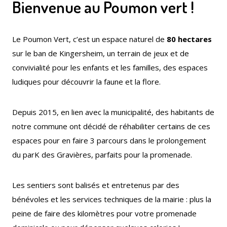
Bienvenue au Poumon vert !
Publications
Enquêtes publiques
municipales
Le Poumon Vert, c’est un espace naturel de
80 hectares
sur le ban de Kingersheim, un terrain de jeux et de
convivialité pour les enfants et les familles, des espaces
ludiques pour découvrir la faune et la flore.
Conseil Municipal
Transition écologique
Depuis 2015, en lien avec la municipalité, des habitants de
notre commune ont décidé de réhabiliter certains de ces
espaces pour en faire 3 parcours dans le prolongement
du parK des Gravières, parfaits pour la promenade.
Qualité de l'air
Economie locale
Les sentiers sont balisés et entretenus par des
bénévoles et les services techniques de la mairie : plus la
peine de faire des kilomètres pour votre promenade
Associations
Agora