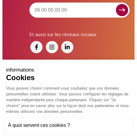
Signaler un dysfonctionnement ?
Et aussi sur les réseaux sociaux
Poser une question ? Participer ?
Cliquez ici pour interagir avec les services de votre
ville !
Signaler un dysfonctionnement
Financé par France Relance et par l'Union
informations
Cookies
Européenne
Poser une question
Vous pouvez choisir comment vous souhaitez que vos données
personnelles soient utilisées. Vous pouvez configurer les réglages de
Participer, s’engager
© 2026 Ville de Kingersheim
manière indépendante pour chaque partenaire. Cliquez sur "Je
choisis" pour en savoir plus sur la façon dont nos partenaires et nous-
Accessibilité
Mentions légales
Politiques de confidentialité
Contacter un service
mêmes utilisons vos données personnelles.
Vcard
Plan du site
FAQ
À quoi servent ces cookies ?
Charte de modération sur les réseaux sociaux
Flux RSS