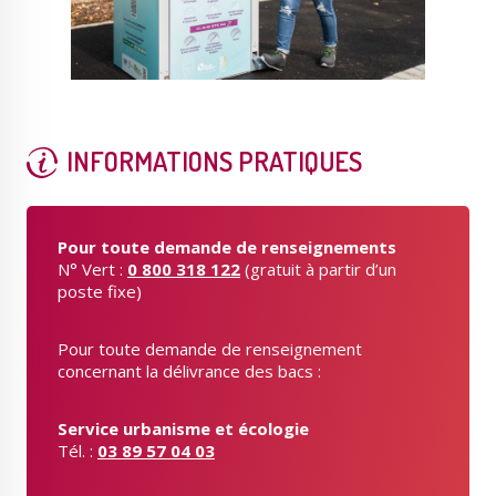
INFORMATIONS PRATIQUES
Pour toute demande de renseignements
N° Vert :
0 800 318 122
(gratuit à partir d’un
poste fixe)
Pour toute demande de renseignement
concernant la délivrance des bacs :
Service urbanisme et écologie
Tél. :
03 89 57 04 03