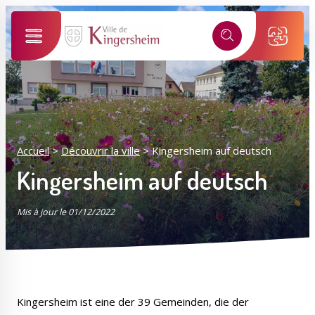
Alertes SMS
Événements, incidents...
Nos services vous informent en temps réel par SMS !
Ma ville selon mon profil
*
Numéro de rue
Je suis...
Accueil
>
Découvrir la ville
>
Kingersheim auf deutsch
*
Kingersheim auf deutsch
Nom de la rue
Sélectionner une rue
Mis à jour le 01/12/2022
*
J'accepte les
politiques de confidentialités
.
Mes démarches
Mon compte M2A
Je m'inscris
Kingersheim ist eine der 39 Gemeinden, die der