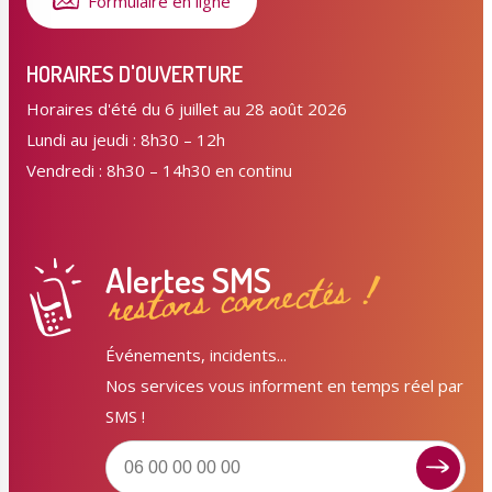
Formulaire en ligne
HORAIRES D'OUVERTURE
Horaires d'été du 6 juillet au 28 août 2026
Lundi au jeudi : 8h30 – 12h
Vendredi : 8h30 – 14h30 en continu
Alertes SMS
restons connectés !
Événements, incidents...
Nos services vous informent en temps réel par
SMS !