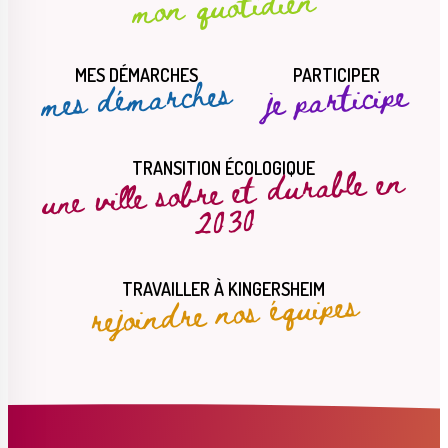
mon quotidien
MES DÉMARCHES
PARTICIPER
mes démarches
je participe
une ville sobre et durable en
TRANSITION ÉCOLOGIQUE
2030
rejoindre nos équipes
TRAVAILLER À KINGERSHEIM