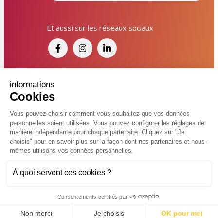
Signaler un dysfonctionnement ?
Et aussi sur les réseaux sociaux
Poser une question ? Participer ?
Cliquez ici pour interagir avec les services de votre
ville !
Signaler un dysfonctionnement
Financé par France Relance et par l'Union
informations
Cookies
Européenne
Poser une question
Vous pouvez choisir comment vous souhaitez que vos données
personnelles soient utilisées. Vous pouvez configurer les réglages de
Participer, s’engager
© 2026 Ville de Kingersheim
manière indépendante pour chaque partenaire. Cliquez sur "Je
choisis" pour en savoir plus sur la façon dont nos partenaires et nous-
Accessibilité
Mentions légales
Politiques de confidentialité
Contacter un service
mêmes utilisons vos données personnelles.
Vcard
Plan du site
FAQ
À quoi servent ces cookies ?
Charte de modération sur les réseaux sociaux
Flux RSS
Réalisé par
Consentements certifiés par
Non merci
Je choisis
OK pour moi