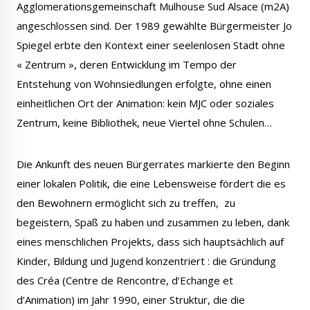
Agglomerationsgemeinschaft Mulhouse Sud Alsace (m2A)
Publications
Enquêtes publiques
angeschlossen sind. Der 1989 gewählte Bürgermeister Jo
municipales
Spiegel erbte den Kontext einer seelenlosen Stadt ohne
« Zentrum », deren Entwicklung im Tempo der
Entstehung von Wohnsiedlungen erfolgte, ohne einen
einheitlichen Ort der Animation: kein MJC oder soziales
Conseil Municipal
Transition écologique
Zentrum, keine Bibliothek, neue Viertel ohne Schulen…
Die Ankunft des neuen Bürgerrates markierte den Beginn
einer lokalen Politik, die eine Lebensweise fördert die es
den Bewohnern ermöglicht sich zu treffen, zu
Qualité de l'air
Economie locale
begeistern, Spaß zu haben und zusammen zu leben, dank
eines menschlichen Projekts, dass sich hauptsächlich auf
Kinder, Bildung und Jugend konzentriert : die Gründung
des Créa (Centre de Rencontre, d’Echange et
d’Animation) im Jahr 1990, einer Struktur, die die
Associations
Agora