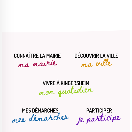
CONNAÎTRE LA MAIRIE
DÉCOUVRIR LA VILLE
ma mairie
ma ville
VIVRE À KINGERSHEIM
mon quotidien
MES DÉMARCHES
PARTICIPER
mes démarches
je participe