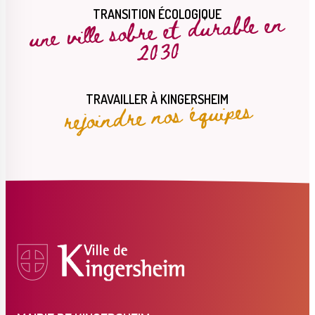
une ville sobre et durable en
TRANSITION ÉCOLOGIQUE
2030
rejoindre nos équipes
TRAVAILLER À KINGERSHEIM