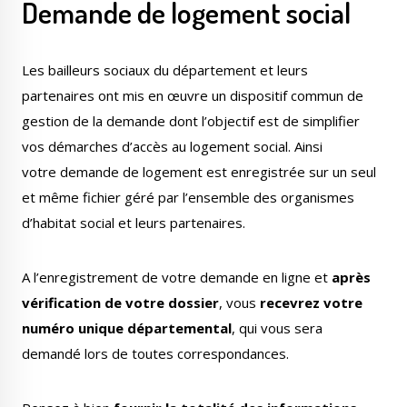
Demande de logement social
Publications
Enquêtes publiques
municipales
Les bailleurs sociaux du département et leurs
partenaires ont mis en œuvre un dispositif commun de
gestion de la demande dont l’objectif est de simplifier
vos démarches d’accès au logement social. Ainsi
Conseil Municipal
Transition écologique
votre demande de logement est enregistrée sur un seul
et même fichier géré par l’ensemble des organismes
d’habitat social et leurs partenaires.
A l’enregistrement de votre demande en ligne et
après
Qualité de l'air
Economie locale
vérification de votre dossier
, vous
recevrez votre
numéro unique départemental
, qui vous sera
demandé lors de toutes correspondances.
Associations
Agora