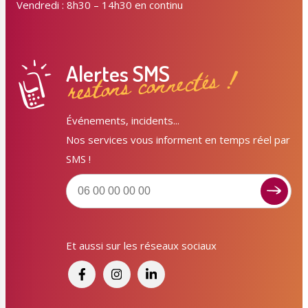
Vendredi : 8h30 – 14h30 en continu
Alertes SMS
restons connectés !
Événements, incidents...
Nos services vous informent en temps réel par
SMS !
Et aussi sur les réseaux sociaux
Signaler un dysfonctionnement ?