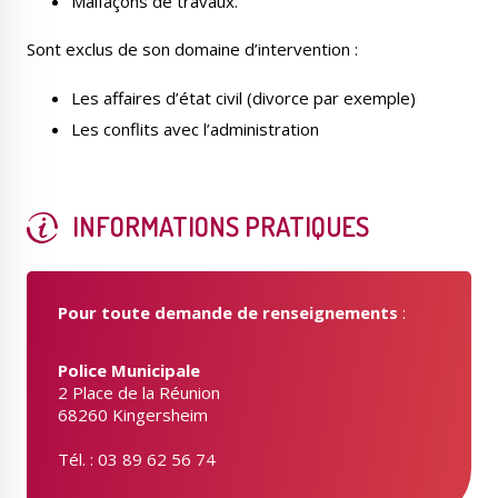
Malfaçons de travaux.
Sont exclus de son domaine d’intervention :
Les affaires d’état civil (divorce par exemple)
Les conflits avec l’administration
Le Créa
La médiathèque
INFORMATIONS PRATIQUES
Pour toute demande de renseignements
:
Police Municipale
2 Place de la Réunion
68260 Kingersheim
Tél. : 03 89 62 56 74