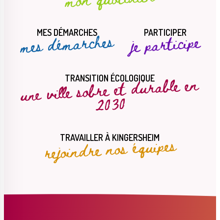
MES DÉMARCHES
PARTICIPER
mes démarches
je participe
une ville sobre et durable en
TRANSITION ÉCOLOGIQUE
2030
rejoindre nos équipes
TRAVAILLER À KINGERSHEIM