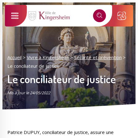
Alertes SMS
Événements, incidents...
Nos services vous informent en temps réel par SMS !
Ma ville selon mon profil
*
Numéro de rue
Accueil
>
Vivre à Kingersheim
>
Sécurité et prévention
>
Je suis...
Le conciliateur de justice
*
Le conciliateur de justice
Nom de la rue
Sélectionner une rue
Mis à jour le 24/05/2022
*
J'accepte les
politiques de confidentialités
.
Mes démarches
Mon compte M2A
Je m'inscris
Patrice DUPUY, conciliateur de justice, assure une