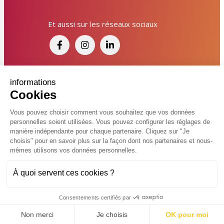
Signaler un dysfonctionnement ?
Et aussi sur les réseaux sociaux
Poser une question ? Participer ?
Cliquez ici pour interagir avec les services de votre
ville !
Signaler un dysfonctionnement
Financé par France Relance et par l'Union
informations
Cookies
Européenne
Poser une question
Vous pouvez choisir comment vous souhaitez que vos données
personnelles soient utilisées. Vous pouvez configurer les réglages de
Participer, s’engager
© 2026 Ville de Kingersheim
manière indépendante pour chaque partenaire. Cliquez sur "Je
choisis" pour en savoir plus sur la façon dont nos partenaires et nous-
Accessibilité
Mentions légales
Politiques de confidentialité
Contacter un service
mêmes utilisons vos données personnelles.
Vcard
Plan du site
FAQ
À quoi servent ces cookies ?
Charte de modération sur les réseaux sociaux
Flux RSS
Réalisé par
Consentements certifiés par
Non merci
Je choisis
OK pour moi