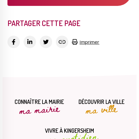
PARTAGER CETTE PAGE
Imprimer
CONNAÎTRE LA MAIRIE
DÉCOUVRIR LA VILLE
ma mairie
ma ville
VIVRE À KINGERSHEIM
mon quotidien