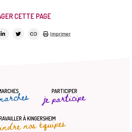
GER CETTE PAGE
Imprimer
MARCHES
PARTICIPER
marches
je participe
oindre nos équipes
RAVAILLER À KINGERSHEIM