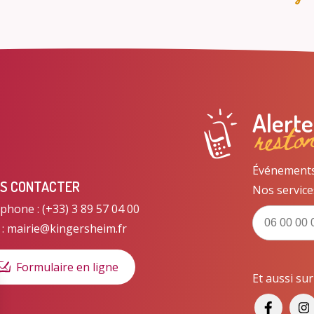
resto
Alert
Événements, 
S CONTACTER
Nos service
phone : (+33) 3 89 57 04 00
 : mairie@kingersheim.fr
Formulaire en ligne
Et aussi su