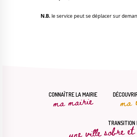
N.B.
le service peut se déplacer sur deman
CONNAÎTRE LA MAIRIE
DÉCOUVRIR
ma mairie
ma v
une ville sobre e
TRANSITION