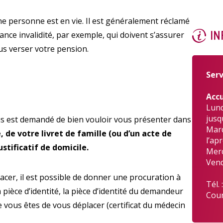
e personne est en vie. Il est généralement réclamé
IN
nce invalidité, par exemple, qui doivent s’assurer
us verser votre pension.
Enquête
Serv
Accu
Lund
jusq
 vous est demandé de bien vouloir vous présenter dans
Mard
, de votre livret de famille (ou d’un acte de
Qualit
l’ap
stificatif de domicile.
Merc
Vend
acer, il est possible de donner une procuration à
Tél. 
pièce d’identité, la pièce d’identité du demandeur
Cour
le vous êtes de vous déplacer (certificat du médecin
A