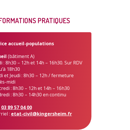
FORMATIONS PRATIQUES
s publiques
Conseil Municipal
Transition
écologique
ice accueil-populations
eil
(bâtiment A)
i : 8h30 – 12h et 14h – 16h30. Sur RDV
u’à 18h30
i et Jeudi : 8h30 – 12h / fermeture
é de l'air
Economie locale
Associations
rès-midi
redi : 8h30 – 12h et 14h – 16h30
redi : 8h30 – 14h30 en continu
:
03 89 57 04 00
riel :
etat-civil@kingersheim.fr
gora
Le Créa
La médiathèque