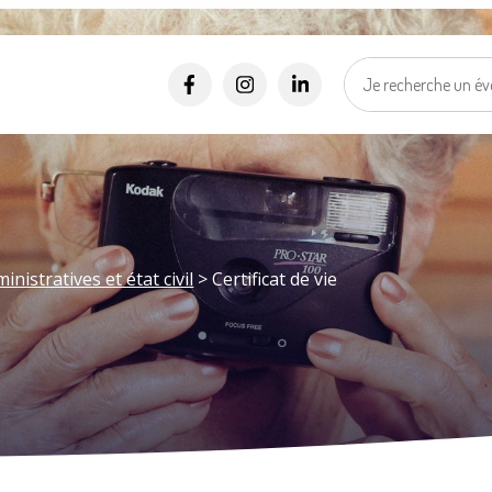
Alertes SMS
Événements, incidents...
Nos services vous informent en temps réel par SMS !
*
*
Numéro de rue
Nom de la rue
Ma vill
Sélectionner une rue
Je suis..
*
J'accepte les
politiques de confidentialités
.
istratives et état civil
>
Certificat de vie
Je m'inscris
Mes d