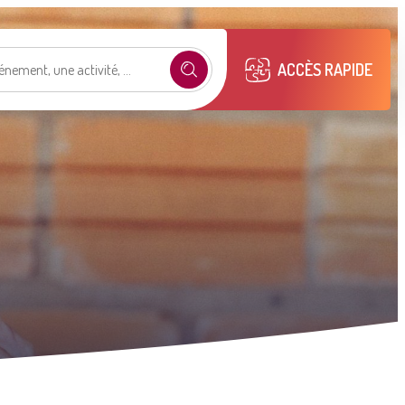
ACCÈS RAPIDE
e selon mon profil
.
émarches
Mon compte M2A
Publications
municipales