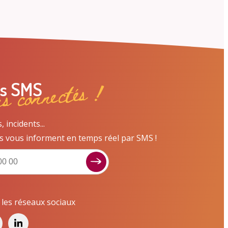
ns connectés !
es SMS
incidents...
s vous informent en temps réel par SMS !
Signaler un dysfonctionnement ?
Poser une question ? Participer ?
Cliquez ici pour interagir avec les services de
r les réseaux sociaux
votre ville !