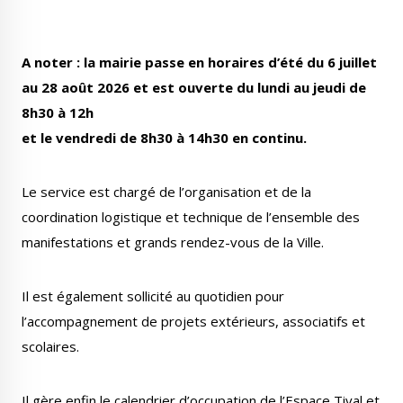
Publications
Enquêtes publiques
municipales
A noter : la mairie passe en horaires d’été du 6 juillet
au 28 août 2026 et est ouverte du lundi au jeudi de
8h30 à 12h
et le vendredi de 8h30 à 14h30 en continu.
Conseil Municipal
Transition écologique
Le service est chargé de l’organisation et de la
coordination logistique et technique de l’ensemble des
manifestations et grands rendez-vous de la Ville.
Qualité de l'air
Economie locale
Il est également sollicité au quotidien pour
l’accompagnement de projets extérieurs, associatifs et
scolaires.
Associations
Agora
Il gère enfin le calendrier d’occupation de l’Espace Tival et