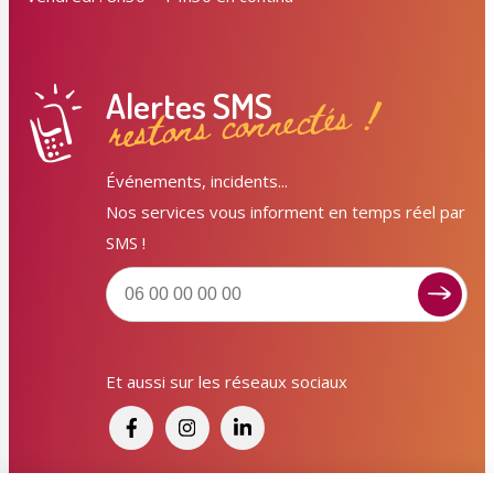
Alertes SMS
restons connectés !
Événements, incidents...
Nos services vous informent en temps réel par
SMS !
Signaler un dysfonctionnement ?
Et aussi sur les réseaux sociaux
Poser une question ? Participer ?
Cliquez ici pour interagir avec les services de votre
ville !
Signaler un dysfonctionnement