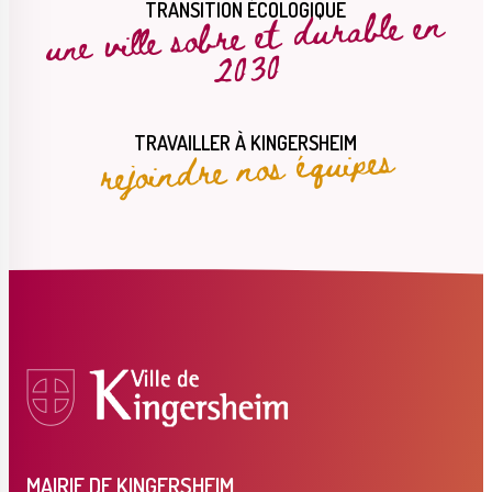
une ville sobre et durable en
TRANSITION ÉCOLOGIQUE
2030
rejoindre nos équipes
TRAVAILLER À KINGERSHEIM
MAIRIE DE KINGERSHEIM