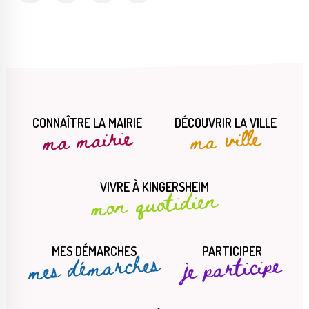
CONNAÎTRE LA MAIRIE
DÉCOUVRIR LA VILLE
ma mairie
ma ville
VIVRE À KINGERSHEIM
mon quotidien
MES DÉMARCHES
PARTICIPER
mes démarches
je participe