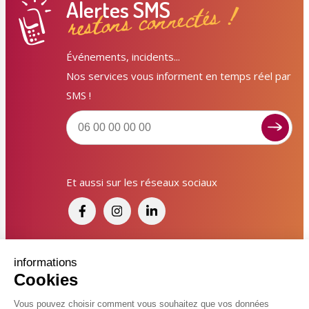
Alertes SMS
restons connectés !
Événements, incidents...
Nos services vous informent en temps réel par
SMS !
Signaler un dysfonctionnement ?
Et aussi sur les réseaux sociaux
Poser une question ? Participer ?
Cliquez ici pour interagir avec les services de votre
ville !
Signaler un dysfonctionnement
Financé par France Relance et par l'Union
informations
Cookies
Européenne
Poser une question
Vous pouvez choisir comment vous souhaitez que vos données