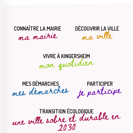
CONNAÎTRE LA MAIRIE
DÉCOUVRIR LA VILLE
ma mairie
ma ville
VIVRE À KINGERSHEIM
mon quotidien
MES DÉMARCHES
PARTICIPER
mes démarches
je participe
une ville sobre et durable en
TRANSITION ÉCOLOGIQUE
2030