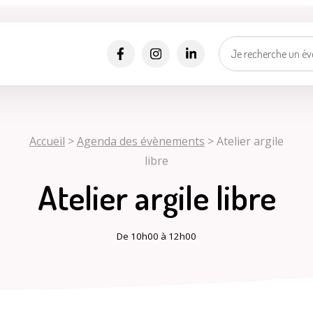
Alertes SMS
Événements, incidents...
Nos services vous informent en temps réel par SMS !
*
*
Numéro de rue
Nom de la rue
Ma vill
Sélectionner une rue
Accueil
>
Agenda des évènements
>
Atelier argile
libre
Je suis..
*
J'accepte les
politiques de confidentialités
.
Atelier argile libre
Je m'inscris
De 10h00 à 12h00
Mes d