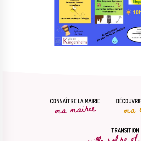
CONNAÎTRE LA MAIRIE
DÉCOUVRIR
ma mairie
ma v
une ville sobre e
TRANSITION