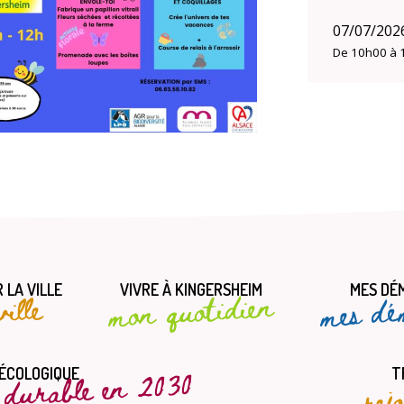
07/07/202
De 10h00 à 
 LA VILLE
VIVRE À KINGERSHEIM
MES DÉ
mes dé
mon quotidien
ille
t durable en 2030
rej
 ÉCOLOGIQUE
T