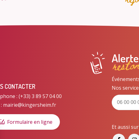
resto
Alert
Événements, 
S CONTACTER
Nos service
phone : (+33) 3 89 57 04 00
 : mairie@kingersheim.fr
Formulaire en ligne
Et aussi su