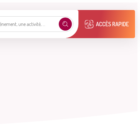
ACCÈS RAPIDE
e selon mon profil
.
émarches
Mon compte M2A
Publications
municipales