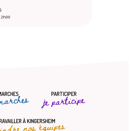
6
12h00
MARCHES
PARTICIPER
marches
je participe
oindre nos équipes
RAVAILLER À KINGERSHEIM