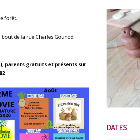
e forêt.
Enquête
u bout de la rue Charles Gounod.
 €), parents gratuits et présents sur
 82
Qualit
DATES
A