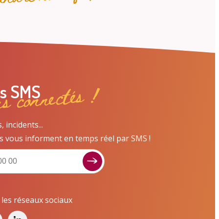
ns connectés !
es SMS
incidents...
s vous informent en temps réel par SMS !
Signaler un dysfonctionnement ?
Poser une question ? Participer ?
Cliquez ici pour interagir avec les services de
r les réseaux sociaux
votre ville !