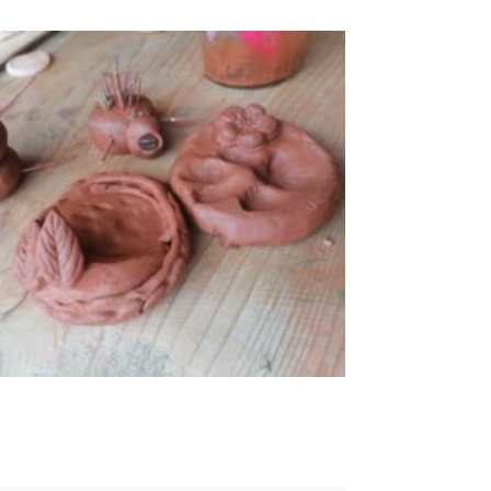
s publiques
Conseil Municipal
Transition
écologique
é de l'air
Economie locale
Associations
gora
Le Créa
La médiathèque