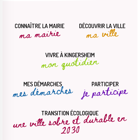
CONNAÎTRE LA MAIRIE
DÉCOUVRIR LA VILLE
ma mairie
ma ville
Le Créa
La médiathèque
VIVRE À KINGERSHEIM
mon quotidien
MES DÉMARCHES
PARTICIPER
mes démarches
je participe
une ville sobre et durable en
TRANSITION ÉCOLOGIQUE
2030