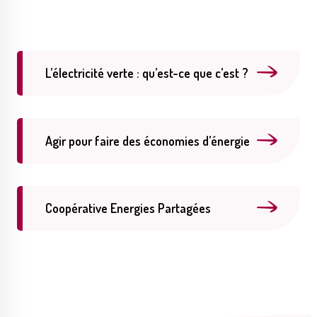
Publications
Enquêtes publiques
municipales
L’électricité verte : qu’est-ce que c’est ?
Conseil Municipal
Transition écologique
Agir pour faire des économies d’énergie
Coopérative Energies Partagées
Qualité de l'air
Economie locale
Associations
Agora