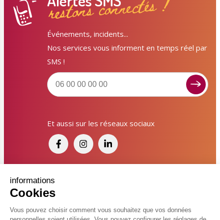
Alertes SMS
restons connectés !
Événements, incidents...
Nos services vous informent en temps réel par
SMS !
Signaler un dysfonctionnement ?
Et aussi sur les réseaux sociaux
Poser une question ? Participer ?
Cliquez ici pour interagir avec les services de votre
ville !
Signaler un dysfonctionnement
Financé par France Relance et par l'Union
informations
Cookies
Européenne
Poser une question
Vous pouvez choisir comment vous souhaitez que vos données
personnelles soient utilisées. Vous pouvez configurer les réglages de