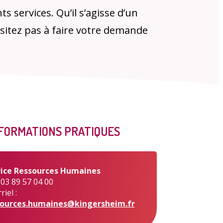
s services. Qu’il s’agisse d’un
sitez pas à faire votre demande
.
s publiques
Conseil Municipal
Transition
écologique
FORMATIONS PRATIQUES
é de l'air
Economie locale
Associations
vice Ressources Humaines
: 03 89 57 04 00
iel :
sources.humaines@kingersheim.fr
gora
Le Créa
La médiathèque