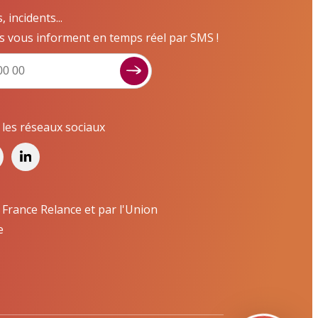
incidents...
s vous informent en temps réel par SMS !
Signaler un dysfonctionnement ?
Poser une question ? Participer ?
Cliquez ici pour interagir avec les services de
r les réseaux sociaux
votre ville !
Signaler un dysfonctionnement
Poser une question
 France Relance et par l'Union
e
Participer, s’engager
Contacter un service