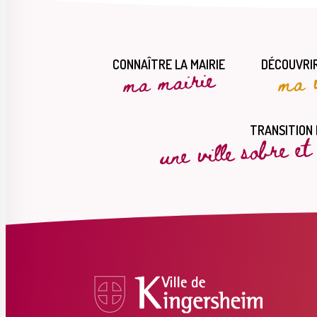
CONNAÎTRE LA MAIRIE
DÉCOUVRIR
ma mairie
ma v
une ville sobre e
TRANSITION