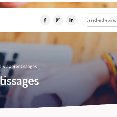
Alertes SMS
Événements, incidents...
Nos services vous informent en temps réel par SMS !
*
*
Numéro de rue
Nom de la rue
Ma vill
Sélectionner une rue
Je suis..
*
J'accepte les
politiques de confidentialités
.
s & apprentissages
tissages
Je m'inscris
Mes d