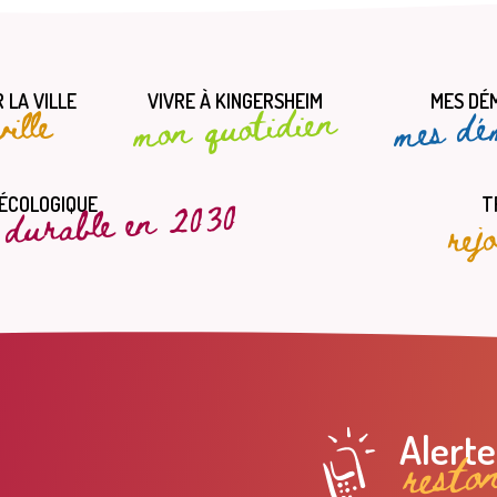
 LA VILLE
VIVRE À KINGERSHEIM
MES DÉ
mes dé
mon quotidien
ille
t durable en 2030
rej
 ÉCOLOGIQUE
T
resto
Alert