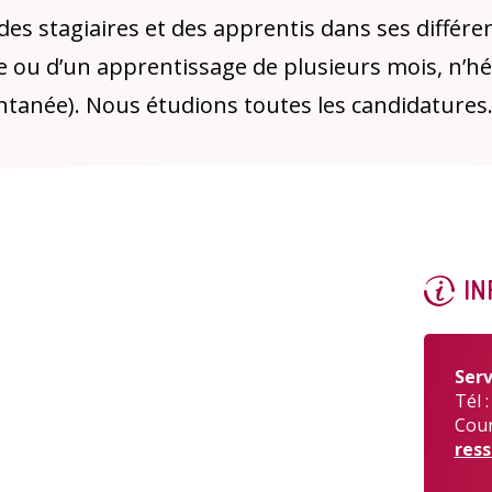
es stagiaires et des apprentis dans ses différent
 ou d’un apprentissage de plusieurs mois, n’hé
ontanée). Nous étudions toutes les candidatures
Enquête
IN
Qualit
Ser
Tél 
Courr
res
A