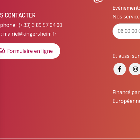
Événements, 
S CONTACTER
Nos service
phone : (+33) 3 89 57 04 00
 : mairie@kingersheim.fr
Formulaire en ligne
Et aussi su
Financé par
Européenn