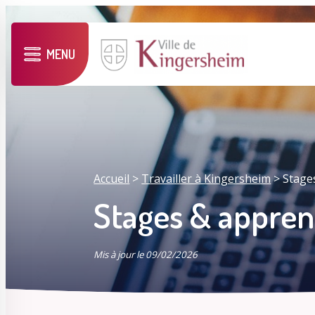
MENU
Accueil
>
Travailler à Kingersheim
>
Stage
Stages & appren
Mis à jour le 09/02/2026