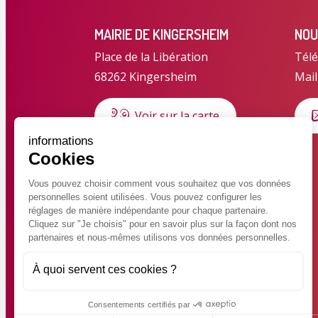
MAIRIE DE KINGERSHEIM
NOU
Place de la Libération
Télé
68262 Kingersheim
Mail
Voir sur la carte
informations
Cookies
HORAIRES D'OUVERTURE
Horaires d'été du 6 juillet au 28
Vous pouvez choisir comment vous souhaitez que vos données
personnelles soient utilisées. Vous pouvez configurer les
août 2026
réglages de manière indépendante pour chaque partenaire.
Lundi au jeudi : 8h30 – 12h
Cliquez sur "Je choisis" pour en savoir plus sur la façon dont nos
partenaires et nous-mêmes utilisons vos données personnelles.
Vendredi : 8h30 – 14h30 en
continu
À quoi servent ces cookies ?
Consentements certifiés par