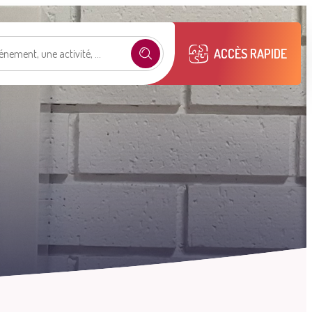
ACCÈS RAPIDE
e selon mon profil
.
émarches
Mon compte M2A
Publications
municipales