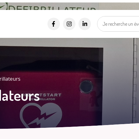
Alertes SMS
Événements, incidents...
Nos services vous informent en temps réel par SMS !
*
*
Numéro de rue
Nom de la rue
Ma vill
Sélectionner une rue
Je suis..
*
J'accepte les
politiques de confidentialités
.
rillateurs
lateurs
Je m'inscris
Mes d