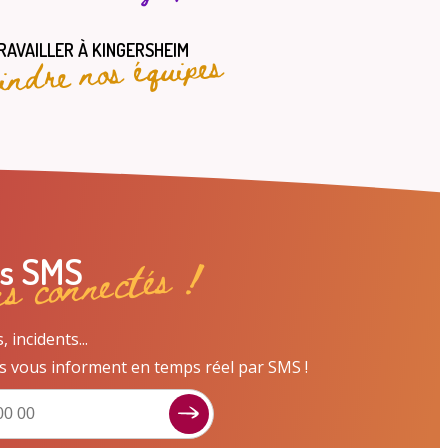
oindre nos équipes
RAVAILLER À KINGERSHEIM
ns connectés !
es SMS
incidents...
s vous informent en temps réel par SMS !
Signaler un dysfonctionnement ?