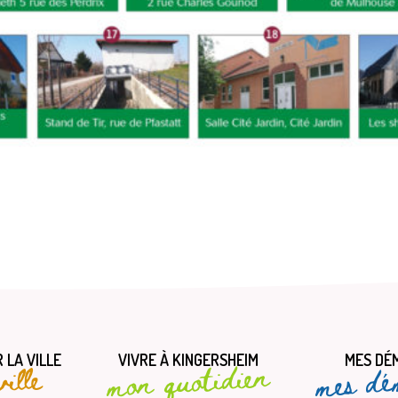
 LA VILLE
VIVRE À KINGERSHEIM
MES DÉ
mes dé
mon quotidien
ille