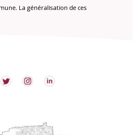
ommune. La généralisation de ces
s publiques
Conseil Municipal
Transition
écologique
é de l'air
Economie locale
Associations
gora
Le Créa
La médiathèque