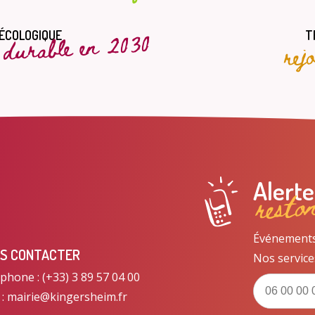
t durable en 2030
rej
 ÉCOLOGIQUE
T
resto
Alert
Événements, 
S CONTACTER
Nos service
phone : (+33) 3 89 57 04 00
 : mairie@kingersheim.fr