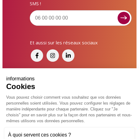
SMS !
Signaler un dysfonctionnement ?
Et aussi sur les réseaux sociaux
Poser une question ? Participer ?
Cliquez ici pour interagir avec les services de votre
ville !
Signaler un dysfonctionnement
Financé par France Relance et par l'Union
informations
Cookies
Européenne
Poser une question
Vous pouvez choisir comment vous souhaitez que vos données
personnelles soient utilisées. Vous pouvez configurer les réglages de
Participer, s’engager
© 2026 Ville de Kingersheim
manière indépendante pour chaque partenaire. Cliquez sur "Je
choisis" pour en savoir plus sur la façon dont nos partenaires et nous-
Accessibilité
Mentions légales
Politiques de confidentialité
Contacter un service
mêmes utilisons vos données personnelles.
Vcard
Plan du site
FAQ
À quoi servent ces cookies ?