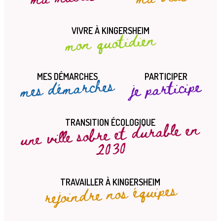
VIVRE À KINGERSHEIM
mon quotidien
MES DÉMARCHES
PARTICIPER
mes démarches
je participe
une ville sobre et durable en
TRANSITION ÉCOLOGIQUE
2030
rejoindre nos équipes
TRAVAILLER À KINGERSHEIM