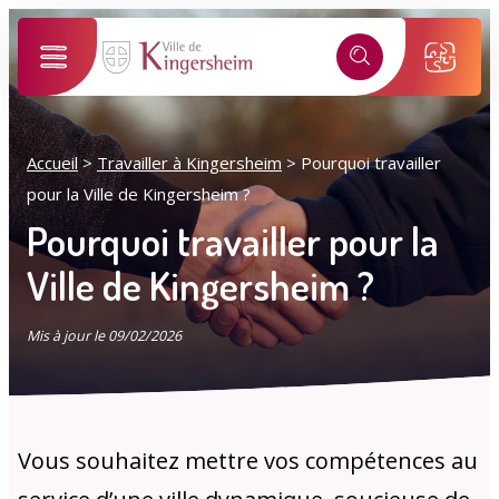
Alertes SMS
Événements, incidents...
Nos services vous informent en temps réel par SMS !
Ma ville selon mon profil
Accueil
>
Travailler à Kingersheim
>
Pourquoi travailler
*
Numéro de rue
pour la Ville de Kingersheim ?
Je suis...
Pourquoi travailler pour la
*
Ville de Kingersheim ?
Nom de la rue
Sélectionner une rue
Mis à jour le 09/02/2026
*
J'accepte les
politiques de confidentialités
.
Mes démarches
Mon compte M2A
Je m'inscris
Vous souhaitez mettre vos compétences au