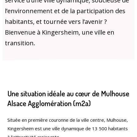
service d’une ville dynamique, soucieuse de
Publications
Enquêtes publiques
l’environnement
et de la participation des
municipales
habitants, et tournée vers l’avenir ?
Bienvenue à Kingersheim, une ville en
transition.
Conseil Municipal
Transition écologique
Une situation idéale au cœur de Mulhouse
Qualité de l'air
Economie locale
Alsace Agglomération (m2a)
Située en première couronne de la ville centre, Mulhouse,
Kingersheim est une ville dynamique de 13 500 habitants
Associations
Agora