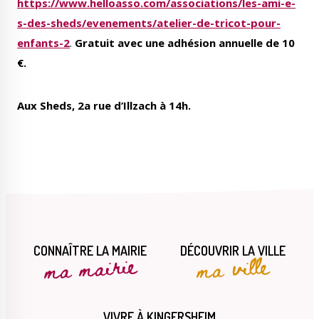
https://www.helloasso.com/associations/les-ami-e-
s-des-sheds/evenements/atelier-de-tricot-pour-
enfants-2
.
Gratuit avec une adhésion annuelle de 10
€.
Aux Sheds, 2a rue d’Illzach à 14h.
CONNAÎTRE LA MAIRIE
DÉCOUVRIR LA VILLE
ma mairie
ma ville
VIVRE À KINGERSHEIM