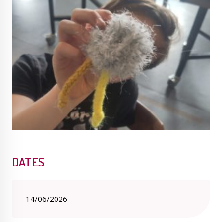
Publications
Enquêtes publiques
municipales
Conseil Municipal
Transition écologique
Qualité de l'air
Economie locale
DATES
14/06/2026
Associations
Agora