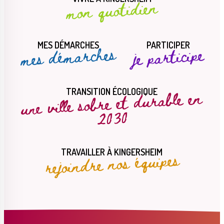
mon quotidien
MES DÉMARCHES
PARTICIPER
mes démarches
je participe
une ville sobre et durable en
TRANSITION ÉCOLOGIQUE
2030
rejoindre nos équipes
TRAVAILLER À KINGERSHEIM