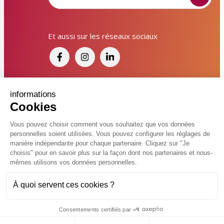
Signaler un dysfonctionnement ?
Et aussi sur les réseaux sociaux
Poser une question ? Participer ?
Cliquez ici pour interagir avec les services de votre
ville !
Signaler un dysfonctionnement
Financé par France Relance et par l'Union
informations
Cookies
Européenne
Poser une question
Vous pouvez choisir comment vous souhaitez que vos données
personnelles soient utilisées. Vous pouvez configurer les réglages de
Participer, s’engager
© 2026 Ville de Kingersheim
manière indépendante pour chaque partenaire. Cliquez sur "Je
choisis" pour en savoir plus sur la façon dont nos partenaires et nous-
Accessibilité
Mentions légales
Politiques de confidentialité
Contacter un service
mêmes utilisons vos données personnelles.
Vcard
Plan du site
FAQ
À quoi servent ces cookies ?
Charte de modération sur les réseaux sociaux
Flux RSS
Réalisé par
Consentements certifiés par