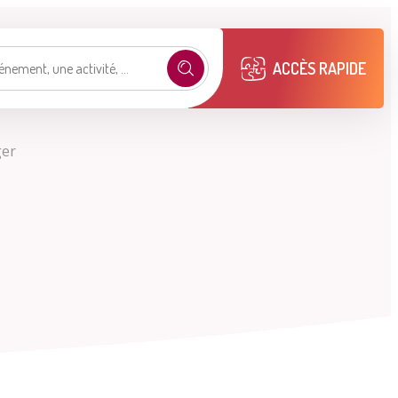
ACCÈS RAPIDE
ger
e selon mon profil
.
émarches
Mon compte M2A
Publications
municipales