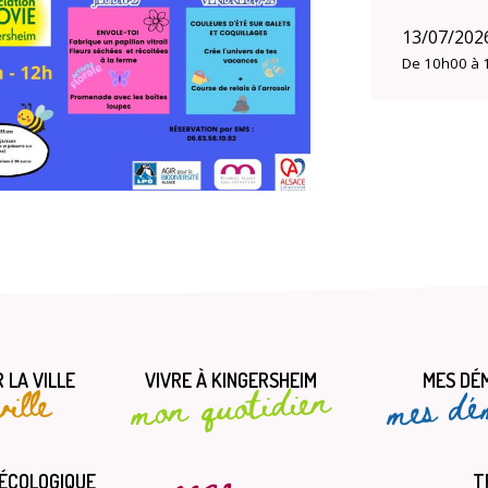
13/07/202
De 10h00 à 
 LA VILLE
VIVRE À KINGERSHEIM
MES DÉ
mes dé
mon quotidien
ille
 ÉCOLOGIQUE
T