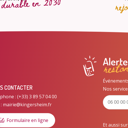
t durable en 2030
rej
resto
Alert
Événements, 
S CONTACTER
Nos service
phone : (+33) 3 89 57 04 00
 : mairie@kingersheim.fr
Formulaire en ligne
Et aussi su