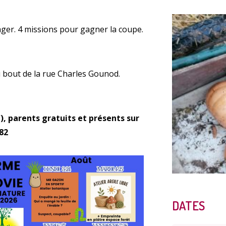
ager. 4 missions pour gagner la coupe.
Enquête
u bout de la rue Charles Gounod.
 €), parents gratuits et présents sur
 82
Qualit
DATES
A