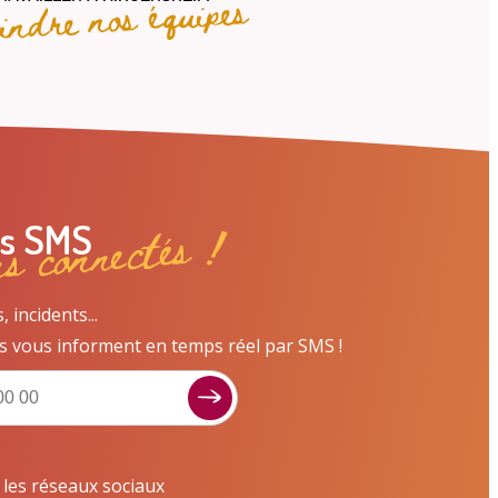
oindre nos équipes
ns connectés !
es SMS
incidents...
s vous informent en temps réel par SMS !
Signaler un dysfonctionnement ?
Poser une question ? Participer ?
Cliquez ici pour interagir avec les services de
r les réseaux sociaux