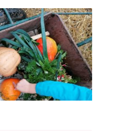
s publiques
Conseil Municipal
Transition
écologique
é de l'air
Economie locale
Associations
gora
Le Créa
La médiathèque