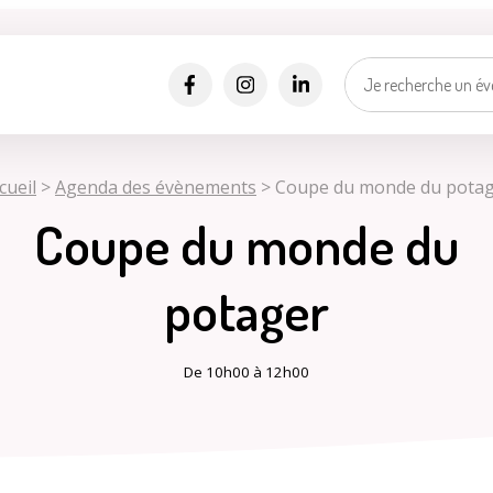
Alertes SMS
Événements, incidents...
Nos services vous informent en temps réel par SMS !
*
*
Numéro de rue
Nom de la rue
cueil
>
Agenda des évènements
>
Coupe du monde du pota
Ma vill
Sélectionner une rue
Coupe du monde du
Je suis..
*
J'accepte les
politiques de confidentialités
.
potager
Je m'inscris
De 10h00 à 12h00
Mes d