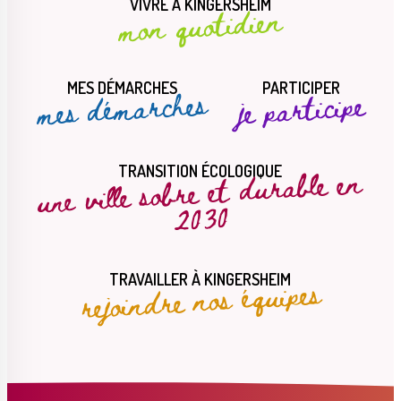
VIVRE À KINGERSHEIM
mon quotidien
MES DÉMARCHES
PARTICIPER
mes démarches
je participe
une ville sobre et durable en
TRANSITION ÉCOLOGIQUE
2030
rejoindre nos équipes
TRAVAILLER À KINGERSHEIM