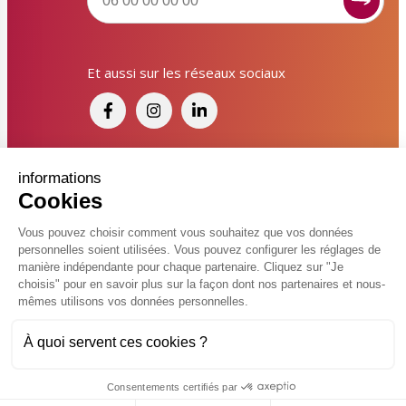
Signaler un dysfonctionnement ?
Et aussi sur les réseaux sociaux
Poser une question ? Participer ?
Cliquez ici pour interagir avec les services de votre
ville !
Signaler un dysfonctionnement
Financé par France Relance et par l'Union
informations
Cookies
Européenne
Poser une question
Vous pouvez choisir comment vous souhaitez que vos données
personnelles soient utilisées. Vous pouvez configurer les réglages de
Participer, s’engager
© 2026 Ville de Kingersheim
manière indépendante pour chaque partenaire. Cliquez sur "Je
choisis" pour en savoir plus sur la façon dont nos partenaires et nous-
Accessibilité
Mentions légales
Politiques de confidentialité
Contacter un service
mêmes utilisons vos données personnelles.
Vcard
Plan du site
FAQ
À quoi servent ces cookies ?
Charte de modération sur les réseaux sociaux
Flux RSS
Réalisé par
Consentements certifiés par