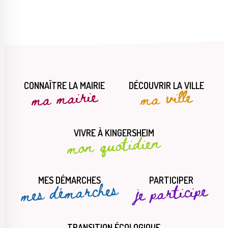
CONNAÎTRE LA MAIRIE
DÉCOUVRIR LA VILLE
ma mairie
ma ville
VIVRE À KINGERSHEIM
mon quotidien
MES DÉMARCHES
PARTICIPER
mes démarches
je participe
TRANSITION ÉCOLOGIQUE