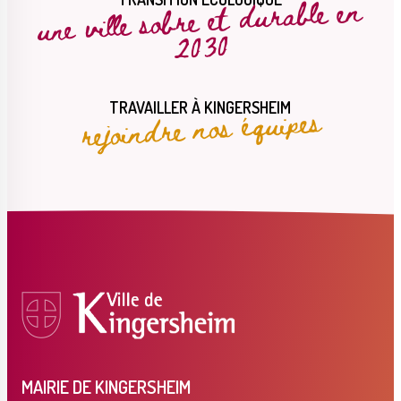
une ville sobre et durable en
2030
rejoindre nos équipes
TRAVAILLER À KINGERSHEIM
MAIRIE DE KINGERSHEIM