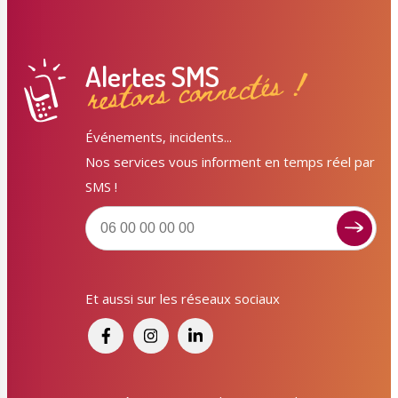
Alertes SMS
restons connectés !
Événements, incidents...
Nos services vous informent en temps réel par
SMS !
Et aussi sur les réseaux sociaux
Signaler un dysfonctionnement ?
Poser une question ? Participer ?