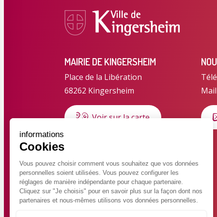
MAIRIE DE KINGERSHEIM
NOU
Place de la Libération
Télé
68262 Kingersheim
Mail
Voir sur la carte
informations
Cookies
HORAIRES D'OUVERTURE
Horaires d'été du 6 juillet au 28
Vous pouvez choisir comment vous souhaitez que vos données
personnelles soient utilisées. Vous pouvez configurer les
août 2026
réglages de manière indépendante pour chaque partenaire.
Lundi au jeudi : 8h30 – 12h
Cliquez sur "Je choisis" pour en savoir plus sur la façon dont nos
partenaires et nous-mêmes utilisons vos données personnelles.
Vendredi : 8h30 – 14h30 en