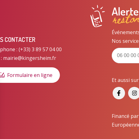
resto
Alert
Événements, 
S CONTACTER
Nos service
phone : (+33) 3 89 57 04 00
 : mairie@kingersheim.fr
Formulaire en ligne
Et aussi su
Financé par
Européenn