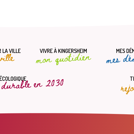
 LA VILLE
VIVRE À KINGERSHEIM
MES DÉ
mes dé
mon quotidien
ille
t durable en 2030
rej
 ÉCOLOGIQUE
T