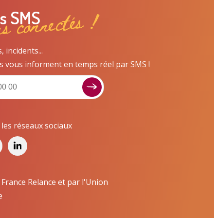
ns connectés !
es SMS
incidents...
s vous informent en temps réel par SMS !
Signaler un dysfonctionnement ?
Poser une question ? Participer ?
Cliquez ici pour interagir avec les services de
r les réseaux sociaux
votre ville !
Signaler un dysfonctionnement
Poser une question
 France Relance et par l'Union
e
Participer, s’engager