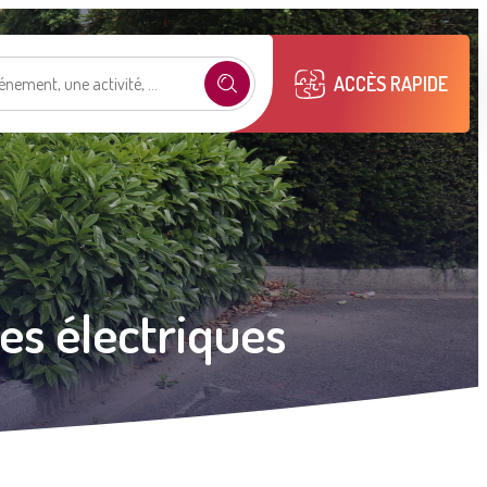
ACCÈS RAPIDE
e selon mon profil
.
es électriques
émarches
Mon compte M2A
Publications
municipales