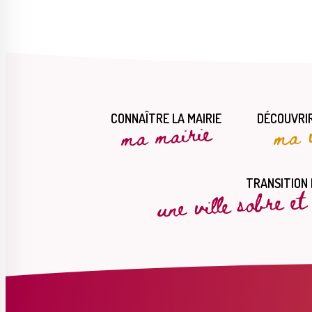
CONNAÎTRE LA MAIRIE
DÉCOUVRIR
ma mairie
ma v
une ville sobre e
TRANSITION