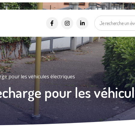
Alertes SMS
Événements, incidents...
Nos services vous informent en temps réel par SMS !
*
*
Numéro de rue
Nom de la rue
Ma vill
Sélectionner une rue
Je suis..
*
J'accepte les
politiques de confidentialités
.
ge pour les véhicules électriques
charge pour les véhicul
Je m'inscris
Mes d