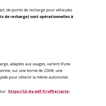
act, de points de recharge pour véhicules
nts de recharge) sont opérationnelles à
s publiques
Conseil Municipal
Transition
écologique
harge, adaptés aux usages, varient d’une
é de l'air
Economie locale
Associations
moyenne, sur une borne de 22kW, une
rapide pour obtenir la même autonomie.
sur :
https://izi-by-edf.fr/offre/carte-
gora
Le Créa
La médiathèque