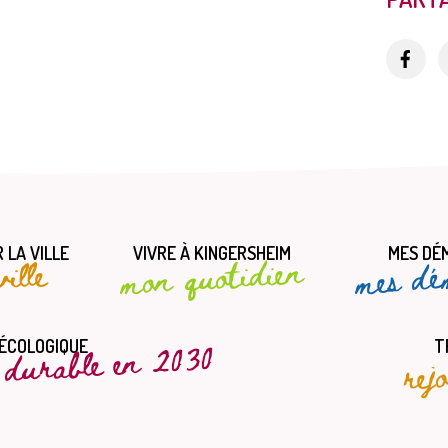
 LA VILLE
VIVRE À KINGERSHEIM
MES DÉ
mes dé
mon quotidien
ille
t durable en 2030
rej
 ÉCOLOGIQUE
T