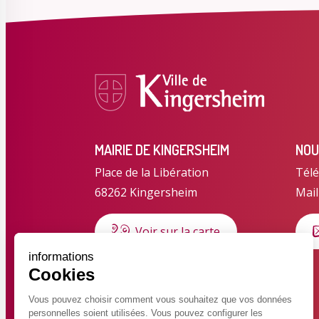
MAIRIE DE KINGERSHEIM
NOU
Place de la Libération
Télé
68262 Kingersheim
Mail
Voir sur la carte
informations
Cookies
HORAIRES D'OUVERTURE
Horaires d'été du 6 juillet au 28
Vous pouvez choisir comment vous souhaitez que vos données
personnelles soient utilisées. Vous pouvez configurer les