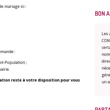
e mariage ici :
BON A
Les 
COME
cert
emande :
nomb
dire
il-Population ;
néce
airie.
géné
ation reste à votre disposition pour vous
un ac
PARTA