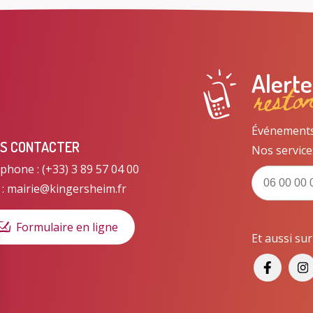
resto
Alert
Événements, 
S CONTACTER
Nos service
phone : (+33) 3 89 57 04 00
 : mairie@kingersheim.fr
Formulaire en ligne
Et aussi su