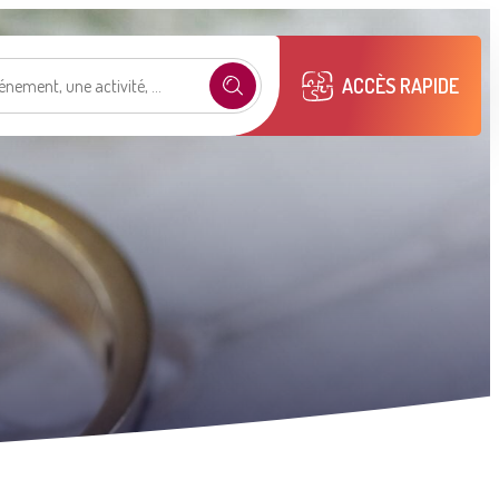
ACCÈS RAPIDE
e selon mon profil
.
émarches
Mon compte M2A
Publications
municipales