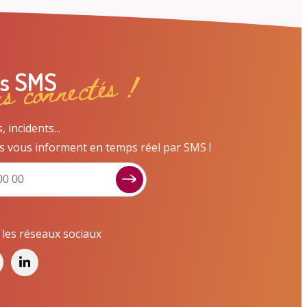
ns connectés !
es SMS
incidents...
s vous informent en temps réel par SMS !
Signaler un dysfonctionnement ?
Poser une question ? Participer ?
Cliquez ici pour interagir avec les services de
r les réseaux sociaux
votre ville !
Signaler un dysfonctionnement
Poser une question