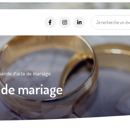
Alertes SMS
Événements, incidents...
Nos services vous informent en temps réel par SMS !
*
*
Numéro de rue
Nom de la rue
Ma vill
Sélectionner une rue
Je suis..
*
J'accepte les
politiques de confidentialités
.
ande d’acte de mariage
 de mariage
Je m'inscris
Mes d