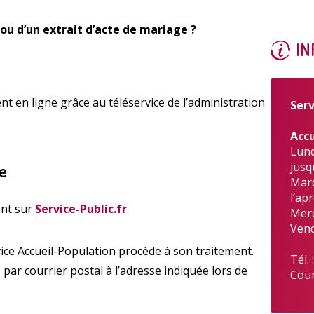
ou d’un extrait d’acte de mariage ?
IN
Enquête
t en ligne grâce au téléservice de l’administration
Serv
Accu
Lund
jusq
ne
Mard
Qualit
l’ap
ent sur
Service-Public.fr
.
Merc
Vend
ice Accueil-Population procède à son traitement.
Tél. 
par courrier postal à l’adresse indiquée lors de
Cour
A