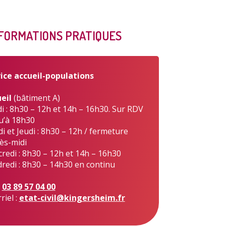
FORMATIONS PRATIQUES
s publiques
Conseil Municipal
Transition
écologique
ice accueil-populations
eil
(bâtiment A)
i : 8h30 – 12h et 14h – 16h30. Sur RDV
u’à 18h30
i et Jeudi : 8h30 – 12h / fermeture
é de l'air
Economie locale
Associations
rès-midi
redi : 8h30 – 12h et 14h – 16h30
redi : 8h30 – 14h30 en continu
:
03 89 57 04 00
riel :
etat-civil@kingersheim.fr
gora
Le Créa
La médiathèque