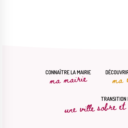
CONNAÎTRE LA MAIRIE
DÉCOUVRIR
ma mairie
ma v
une ville sobre e
TRANSITION