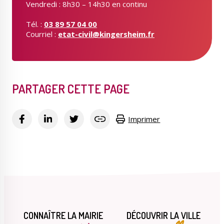
Vendredi : 8h30 – 14h30 en continu
Tél. :
03 89 57 04 00
Courriel :
etat-civil@kingersheim.fr
PARTAGER CETTE PAGE
Imprimer
CONNAÎTRE LA MAIRIE
DÉCOUVRIR LA VILLE