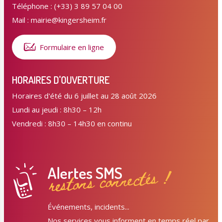
Téléphone : (+33) 3 89 57 04 00
Mail : mairie@kingersheim.fr
Formulaire en ligne
HORAIRES D'OUVERTURE
Horaires d'été du 6 juillet au 28 août 2026
Lundi au jeudi : 8h30 – 12h
Vendredi : 8h30 – 14h30 en continu
Alertes SMS
restons connectés !
Événements, incidents...
Nos services vous informent en temps réel par