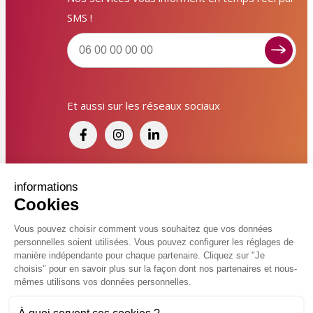
SMS !
Signaler un dysfonctionnement ?
Et aussi sur les réseaux sociaux
Poser une question ? Participer ?
Cliquez ici pour interagir avec les services de votre
ville !
Signaler un dysfonctionnement
Financé par France Relance et par l'Union
informations
Cookies
Européenne
Poser une question
Vous pouvez choisir comment vous souhaitez que vos données
personnelles soient utilisées. Vous pouvez configurer les réglages de
Participer, s’engager
© 2026 Ville de Kingersheim
manière indépendante pour chaque partenaire. Cliquez sur "Je
choisis" pour en savoir plus sur la façon dont nos partenaires et nous-
Accessibilité
Mentions légales
Politiques de confidentialité
Contacter un service
mêmes utilisons vos données personnelles.
Vcard
Plan du site
FAQ