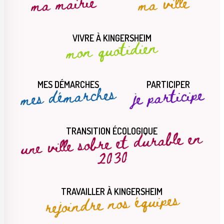
ma mairie
ma ville
VIVRE À KINGERSHEIM
mon quotidien
MES DÉMARCHES
PARTICIPER
mes démarches
je participe
une ville sobre et durable en
TRANSITION ÉCOLOGIQUE
2030
rejoindre nos équipes
TRAVAILLER À KINGERSHEIM