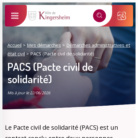
Alertes SMS
Événements, incidents...
Nos services vous informent en temps réel par SMS !
Ma ville selon mon profil
Accueil
>
Mes démarches
>
Démarches administratives et
*
Numéro de rue
état civil
>
PACS (Pacte civil de solidarité)
Je suis...
PACS (Pacte civil de
*
solidarité)
Nom de la rue
Sélectionner une rue
Mis à jour le 22/06/2026
*
J'accepte les
politiques de confidentialités
.
Mes démarches
Mon compte M2A
Je m'inscris
Le Pacte civil de solidarité (PACS) est un