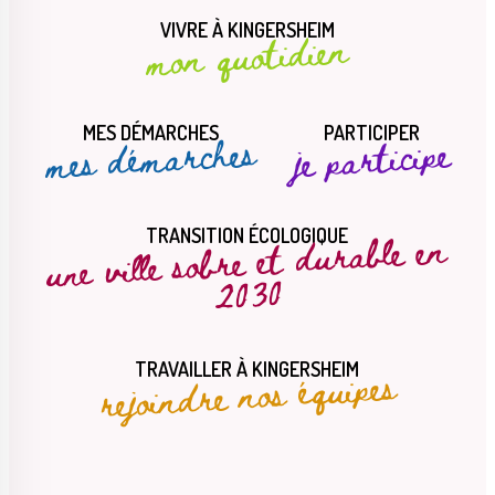
VIVRE À KINGERSHEIM
mon quotidien
MES DÉMARCHES
PARTICIPER
mes démarches
je participe
une ville sobre et durable en
TRANSITION ÉCOLOGIQUE
2030
rejoindre nos équipes
TRAVAILLER À KINGERSHEIM