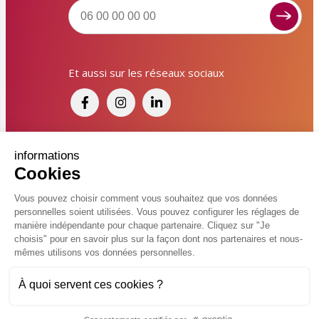
Signaler un dysfonctionnement ?
Et aussi sur les réseaux sociaux
Poser une question ? Participer ?
Cliquez ici pour interagir avec les services de votre
ville !
Signaler un dysfonctionnement
Financé par France Relance et par l'Union
informations
Cookies
Européenne
Poser une question
Vous pouvez choisir comment vous souhaitez que vos données
personnelles soient utilisées. Vous pouvez configurer les réglages de
Participer, s’engager
© 2026 Ville de Kingersheim
manière indépendante pour chaque partenaire. Cliquez sur "Je
choisis" pour en savoir plus sur la façon dont nos partenaires et nous-
Accessibilité
Mentions légales
Politiques de confidentialité
Contacter un service
mêmes utilisons vos données personnelles.
Vcard
Plan du site
FAQ
À quoi servent ces cookies ?
Charte de modération sur les réseaux sociaux
Flux RSS