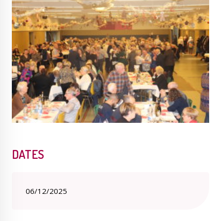
Publications
Enquêtes publiques
municipales
Conseil Municipal
Transition écologique
Qualité de l'air
Economie locale
DATES
06/12/2025
Associations
Agora