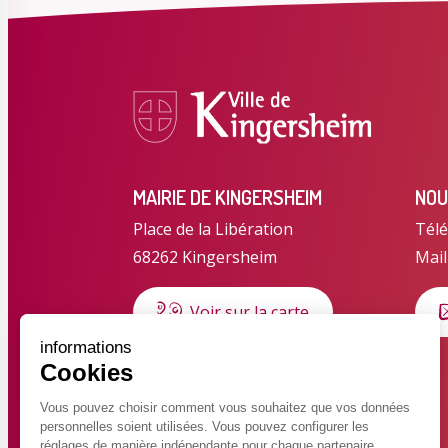
MAIRIE DE KINGERSHEIM
NOU
Place de la Libération
Télé
68262 Kingersheim
Mail
Voir sur la carte
informations
Cookies
HORAIRES D'OUVERTURE
Horaires d'été du 6 juillet au 28
Vous pouvez choisir comment vous souhaitez que vos données
personnelles soient utilisées. Vous pouvez configurer les
août 2026
réglages de manière indépendante pour chaque partenaire.