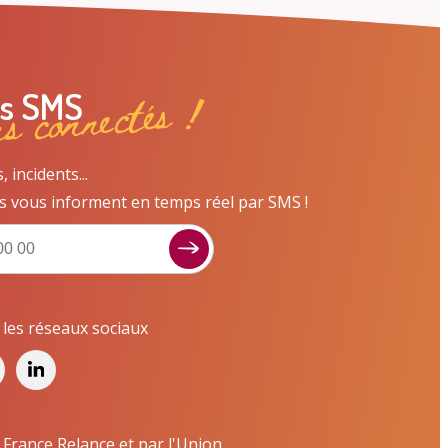
ns connectés !
es SMS
incidents...
s vous informent en temps réel par SMS !
Signaler un dysfonctionnement ?
Poser une question ? Participer ?
Cliquez ici pour interagir avec les services de
r les réseaux sociaux
votre ville !
Signaler un dysfonctionnement
Poser une question
 France Relance et par l'Union