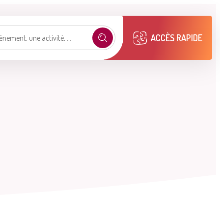
ACCÈS RAPIDE
e selon mon profil
.
émarches
Mon compte M2A
Publications
municipales