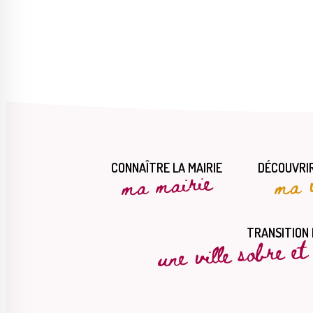
CONNAÎTRE LA MAIRIE
DÉCOUVRIR
ma mairie
ma v
une ville sobre e
TRANSITION