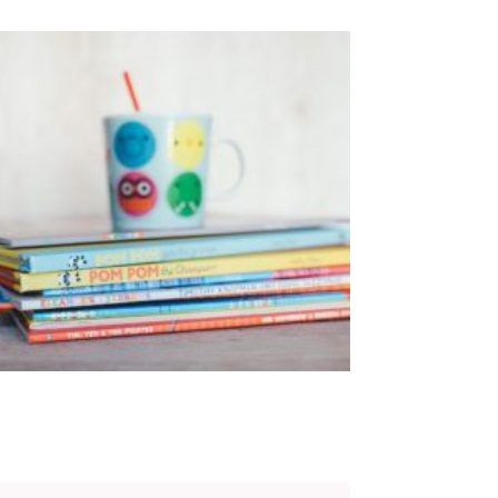
s publiques
Conseil Municipal
Transition
écologique
é de l'air
Economie locale
Associations
gora
Le Créa
La médiathèque