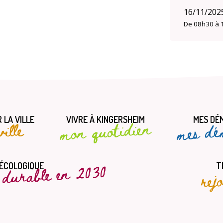
16/11/202
De 08h30 à 
 LA VILLE
VIVRE À KINGERSHEIM
MES DÉ
mes dé
mon quotidien
ille
t durable en 2030
rej
 ÉCOLOGIQUE
T