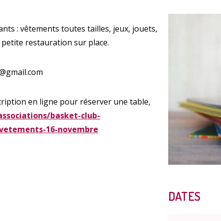
s : vêtements toutes tailles, jeux, jouets,
 petite restauration sur place.
Enquête
nt@gmail.com
ription en ligne pour réserver une table,
ssociations/basket-club-
-vetements-16-novembre
Qualit
DATES
A