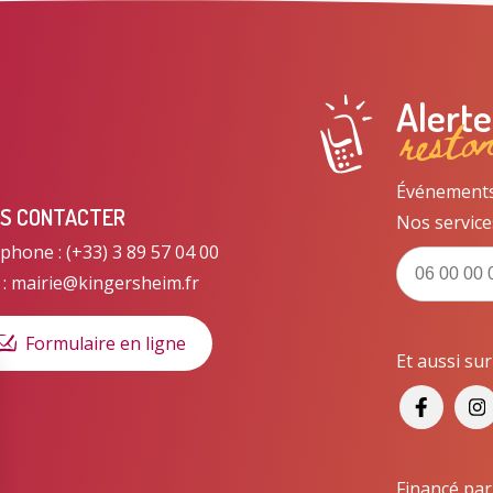
resto
Alert
Événements, 
S CONTACTER
Nos service
phone : (+33) 3 89 57 04 00
 : mairie@kingersheim.fr
Formulaire en ligne
Et aussi su
Financé par