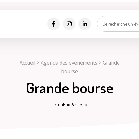
Alertes SMS
Événements, incidents...
Nos services vous informent en temps réel par SMS !
*
*
Numéro de rue
Nom de la rue
Ma vill
Sélectionner une rue
Accueil
>
Agenda des évènements
>
Grande
bourse
Je suis..
*
J'accepte les
politiques de confidentialités
.
Grande bourse
Je m'inscris
De 08h30 à 13h30
Mes d