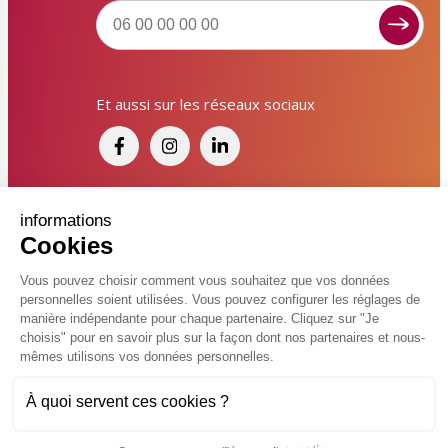
Signaler un dysfonctionnement ?
Et aussi sur les réseaux sociaux
Poser une question ? Participer ?
Cliquez ici pour interagir avec les services de votre
ville !
Signaler un dysfonctionnement
Financé par France Relance et par l'Union
informations
Cookies
Européenne
Poser une question
Vous pouvez choisir comment vous souhaitez que vos données
personnelles soient utilisées. Vous pouvez configurer les réglages de
Participer, s’engager
© 2026 Ville de Kingersheim
manière indépendante pour chaque partenaire. Cliquez sur "Je
choisis" pour en savoir plus sur la façon dont nos partenaires et nous-
Accessibilité
Mentions légales
Politiques de confidentialité
Contacter un service
mêmes utilisons vos données personnelles.
Vcard
Plan du site
FAQ
À quoi servent ces cookies ?
Charte de modération sur les réseaux sociaux
Flux RSS