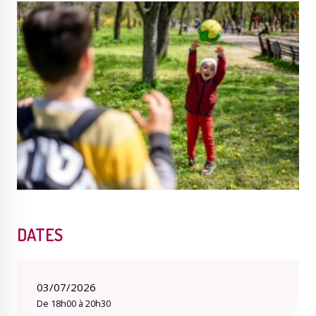
Publications
Enquêtes publiques
municipales
Conseil Municipal
Transition écologique
Qualité de l'air
Economie locale
DATES
03/07/2026
De 18h00 à 20h30
Associations
Agora