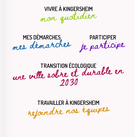
VIVRE À KINGERSHEIM
mon quotidien
MES DÉMARCHES
PARTICIPER
mes démarches
je participe
une ville sobre et durable en
TRANSITION ÉCOLOGIQUE
2030
rejoindre nos équipes
TRAVAILLER À KINGERSHEIM