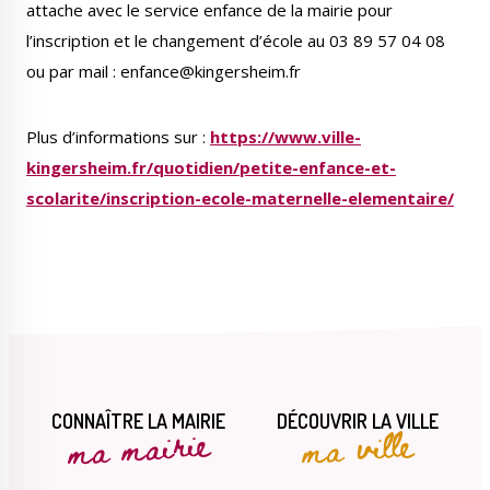
attache avec le service enfance de la mairie pour
Publications
Enquêtes publiques
l’inscription et le changement d’école au 03 89 57 04 08
municipales
ou par mail : enfance@kingersheim.fr
Plus d’informations sur :
https://www.ville-
kingersheim.fr/quotidien/petite-enfance-et-
Conseil Municipal
Transition écologique
scolarite/inscription-ecole-maternelle-elementaire/
Qualité de l'air
Economie locale
CONNAÎTRE LA MAIRIE
DÉCOUVRIR LA VILLE
ma mairie
ma ville
Associations
Agora