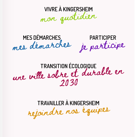
VIVRE À KINGERSHEIM
mon quotidien
Le Créa
La médiathèque
MES DÉMARCHES
PARTICIPER
mes démarches
je participe
une ville sobre et durable en
TRANSITION ÉCOLOGIQUE
2030
rejoindre nos équipes
TRAVAILLER À KINGERSHEIM