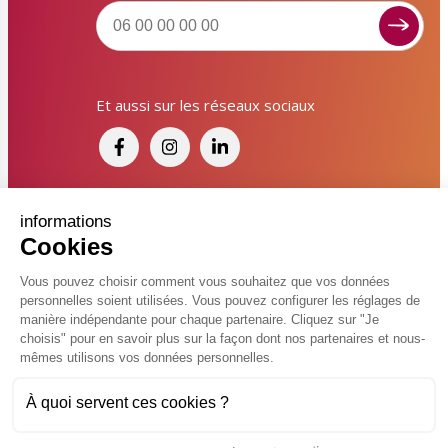
Signaler un dysfonctionnement ?
Et aussi sur les réseaux sociaux
Poser une question ? Participer ?
Cliquez ici pour interagir avec les services de votre
ville !
Signaler un dysfonctionnement
Financé par France Relance et par l'Union
informations
Cookies
Européenne
Poser une question
Vous pouvez choisir comment vous souhaitez que vos données
personnelles soient utilisées. Vous pouvez configurer les réglages de
Participer, s’engager
© 2026 Ville de Kingersheim
manière indépendante pour chaque partenaire. Cliquez sur "Je
choisis" pour en savoir plus sur la façon dont nos partenaires et nous-
Accessibilité
Mentions légales
Politiques de confidentialité
Contacter un service
mêmes utilisons vos données personnelles.
Vcard
Plan du site
FAQ
À quoi servent ces cookies ?
Charte de modération sur les réseaux sociaux
Flux RSS