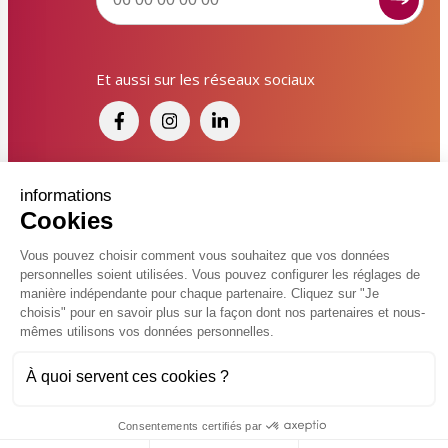
Signaler un dysfonctionnement ?
Et aussi sur les réseaux sociaux
Poser une question ? Participer ?
Cliquez ici pour interagir avec les services de votre
ville !
Signaler un dysfonctionnement
Financé par France Relance et par l'Union
informations
Cookies
Européenne
Poser une question
Vous pouvez choisir comment vous souhaitez que vos données
personnelles soient utilisées. Vous pouvez configurer les réglages de
Participer, s’engager
© 2026 Ville de Kingersheim
manière indépendante pour chaque partenaire. Cliquez sur "Je
choisis" pour en savoir plus sur la façon dont nos partenaires et nous-
Accessibilité
Mentions légales
Politiques de confidentialité
Contacter un service
mêmes utilisons vos données personnelles.
Vcard
Plan du site
FAQ
À quoi servent ces cookies ?
Charte de modération sur les réseaux sociaux
Flux RSS
Réalisé par
Consentements certifiés par