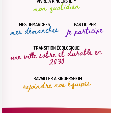
VIVRE À KINGERSHEIM
mon quotidien
MES DÉMARCHES
PARTICIPER
mes démarches
je participe
une ville sobre et durable en
TRANSITION ÉCOLOGIQUE
2030
rejoindre nos équipes
TRAVAILLER À KINGERSHEIM