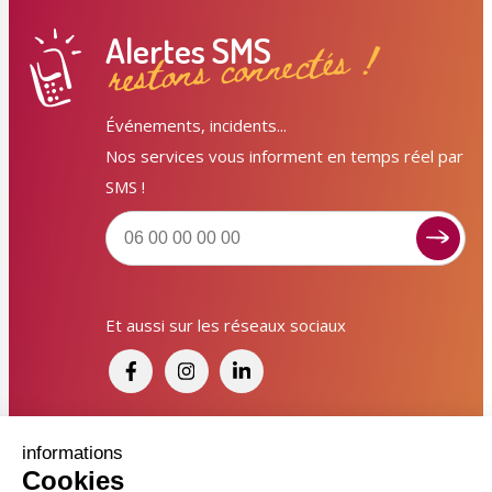
Alertes SMS
restons connectés !
Événements, incidents...
Nos services vous informent en temps réel par
SMS !
Signaler un dysfonctionnement ?
Et aussi sur les réseaux sociaux
Poser une question ? Participer ?
Cliquez ici pour interagir avec les services de votre
ville !
Signaler un dysfonctionnement
Financé par France Relance et par l'Union
informations
Cookies
Européenne
Poser une question