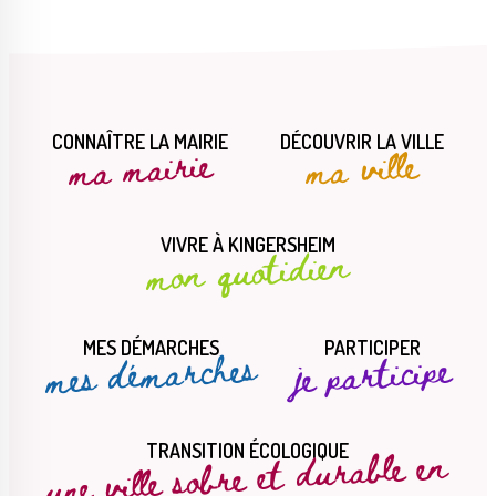
CONNAÎTRE LA MAIRIE
DÉCOUVRIR LA VILLE
ma mairie
ma ville
VIVRE À KINGERSHEIM
mon quotidien
MES DÉMARCHES
PARTICIPER
mes démarches
je participe
une ville sobre et durable en
TRANSITION ÉCOLOGIQUE