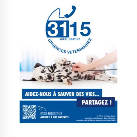
Le Créa
La médiathèque