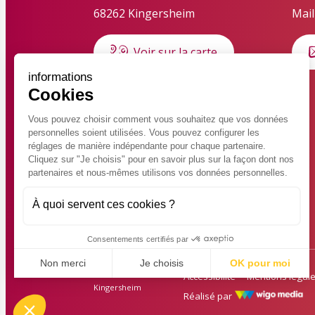
68262 Kingersheim
Mail
Voir sur la carte
informations
Cookies
HORAIRES D'OUVERTURE
Horaires d'été du 6 juillet au 28
Vous pouvez choisir comment vous souhaitez que vos données
personnelles soient utilisées. Vous pouvez configurer les
août 2026
réglages de manière indépendante pour chaque partenaire.
Lundi au jeudi : 8h30 – 12h
Cliquez sur "Je choisis" pour en savoir plus sur la façon dont nos
partenaires et nous-mêmes utilisons vos données personnelles.
Vendredi : 8h30 – 14h30 en
continu
À quoi servent ces cookies ?
Consentements certifiés par
Non merci
Je choisis
OK pour moi
© 2026 Ville de
Accessibilité
Mentions légal
Axeptio consent
Kingersheim
Réalisé par
Plateforme de Gestion du Consentement : Personnalisez vo