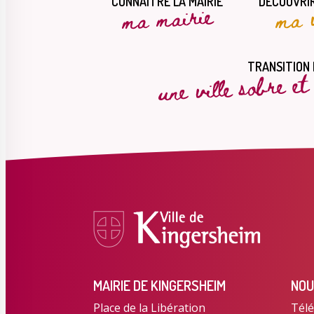
CONNAÎTRE LA MAIRIE
DÉCOUVRIR
ma mairie
ma v
une ville sobre e
TRANSITION
MAIRIE DE KINGERSHEIM
NOU
Place de la Libération
Télé