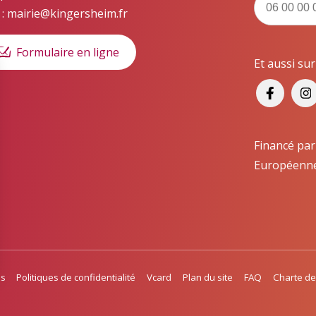
 : mairie@kingersheim.fr
Formulaire en ligne
Et aussi su
Financé par
Européenn
es
Politiques de confidentialité
Vcard
Plan du site
FAQ
Charte de
s Options