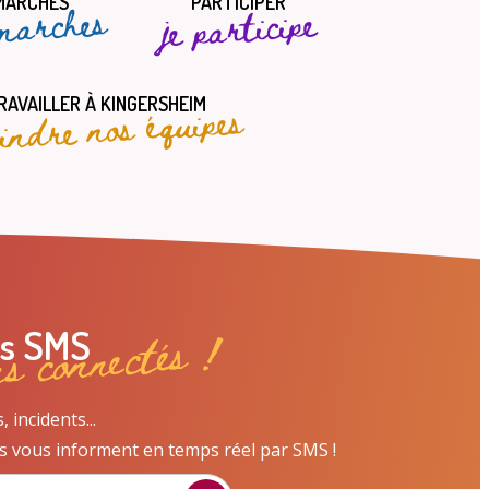
MARCHES
PARTICIPER
marches
je participe
oindre nos équipes
RAVAILLER À KINGERSHEIM
ns connectés !
es SMS
incidents...
s vous informent en temps réel par SMS !