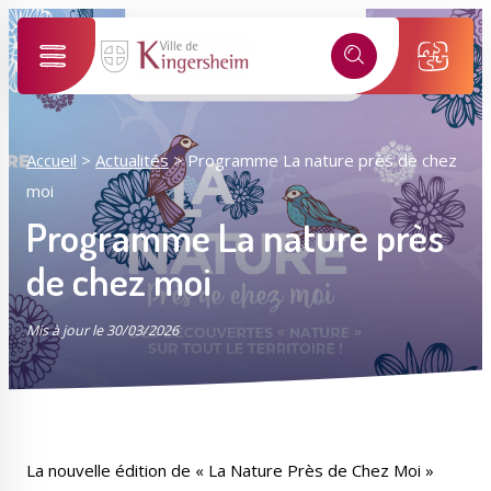
Alertes SMS
Événements, incidents...
Nos services vous informent en temps réel par SMS !
Ma ville selon mon profil
Accueil
>
Actualités
>
Programme La nature près de chez
*
Numéro de rue
moi
Je suis...
Programme La nature près
*
de chez moi
Nom de la rue
Sélectionner une rue
Mis à jour le 30/03/2026
*
J'accepte les
politiques de confidentialités
.
Mes démarches
Mon compte M2A
Je m'inscris
La nouvelle édition de « La Nature Près de Chez Moi »