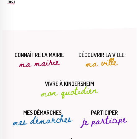
moi
Le Créa
La médiathèque
CONNAÎTRE LA MAIRIE
DÉCOUVRIR LA VILLE
ma mairie
ma ville
VIVRE À KINGERSHEIM
mon quotidien
MES DÉMARCHES
PARTICIPER
mes démarches
je participe