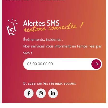
Alertes SMS
restons connectés !
Événements, incidents...
Nos services vous informent en temps réel par
SMS !
Signaler un dysfonctionnement ?
Et aussi sur les réseaux sociaux
Poser une question ? Participer ?
Cliquez ici pour interagir avec les services de votre
ville !
Signaler un dysfonctionnement