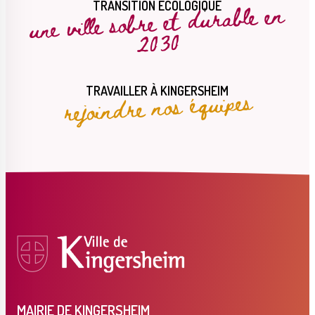
une ville sobre et durable en
TRANSITION ÉCOLOGIQUE
2030
rejoindre nos équipes
TRAVAILLER À KINGERSHEIM
MAIRIE DE KINGERSHEIM