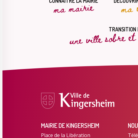
CONNAÎTRE LA MAIRIE
DÉCOUVRIR
ma mairie
ma v
une ville sobre e
TRANSITION
MAIRIE DE KINGERSHEIM
NOU
Place de la Libération
Télé