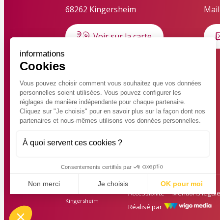
68262 Kingersheim
Mail
Voir sur la carte
informations
Cookies
HORAIRES D'OUVERTURE
Horaires d'été du 6 juillet au 28
Vous pouvez choisir comment vous souhaitez que vos données
personnelles soient utilisées. Vous pouvez configurer les
août 2026
réglages de manière indépendante pour chaque partenaire.
Lundi au jeudi : 8h30 – 12h
Cliquez sur "Je choisis" pour en savoir plus sur la façon dont nos
partenaires et nous-mêmes utilisons vos données personnelles.
Vendredi : 8h30 – 14h30 en
continu
À quoi servent ces cookies ?
Consentements certifiés par
Non merci
Je choisis
OK pour moi
© 2026 Ville de
Accessibilité
Mentions légal
Axeptio consent
Kingersheim
Réalisé par
Plateforme de Gestion du Consentement : Personnalisez vo