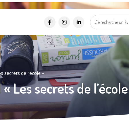
Alertes SMS
Événements, incidents...
Nos services vous informent en temps réel par SMS !
*
*
Numéro de rue
Nom de la rue
Ma vill
Sélectionner une rue
Je suis..
*
J'accepte les
politiques de confidentialités
.
s secrets de l’école »
 « Les secrets de l’école
Je m'inscris
Mes d