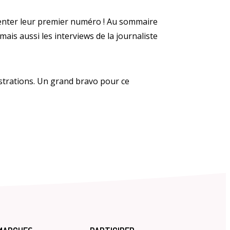
ésenter leur premier numéro ! Au sommaire
 mais aussi les interviews de la journaliste
s publiques
Conseil Municipal
Transition
écologique
lustrations. Un grand bravo pour ce
é de l'air
Economie locale
Associations
gora
Le Créa
La médiathèque