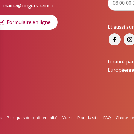
 : mairie@kingersheim.fr
Formulaire en ligne
Et aussi su
Financé par
Européenn
es
Politiques de confidentialité
Vcard
Plan du site
FAQ
Charte de
s Options