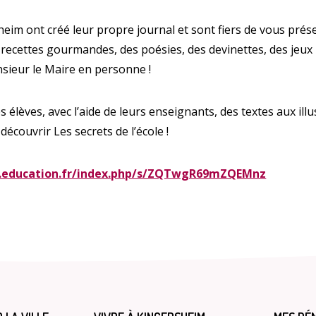
sheim ont créé leur propre journal et sont fiers de vous pr
des recettes gourmandes, des poésies, des devinettes, des jeux
nsieur le Maire en personne !
Enquête
s élèves, avec l’aide de leurs enseignants, des textes aux il
découvrir Les secrets de l’école !
s.education.fr/index.php/s/ZQTwgR69mZQEMnz
Qualit
A