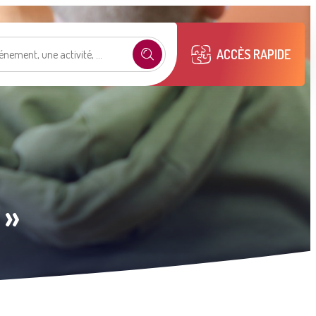
ACCÈS RAPIDE
e selon mon profil
.
 »
émarches
Mon compte M2A
Publications
municipales