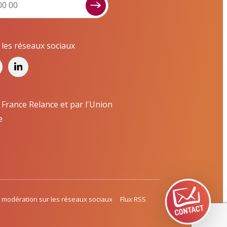
Signaler un dysfonctionnement ?
Poser une question ? Participer ?
Cliquez ici pour interagir avec les services de
r les réseaux sociaux
votre ville !
Signaler un dysfonctionnement
Poser une question
 France Relance et par l'Union
e
Participer, s’engager
Contacter un service
 modération sur les réseaux sociaux
Flux RSS