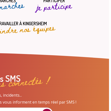
MARCHES
PARTICIPER
marches
je participe
oindre nos équipes
RAVAILLER À KINGERSHEIM
ns connectés !
es SMS
incidents...
s vous informent en temps réel par SMS !