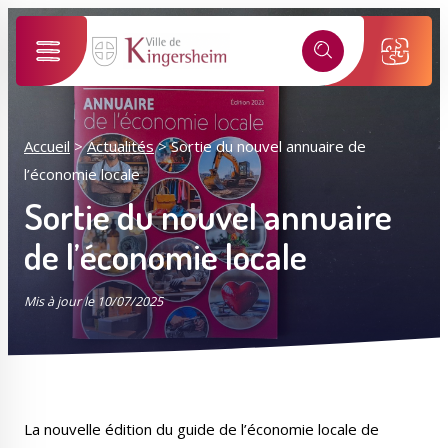
Alertes SMS
Événements, incidents...
Nos services vous informent en temps réel par SMS !
Ma ville selon mon profil
Accueil
>
Actualités
>
Sortie du nouvel annuaire de
*
Numéro de rue
l’économie locale
Je suis...
Sortie du nouvel annuaire
*
de l’économie locale
Nom de la rue
Sélectionner une rue
Mis à jour le 10/07/2025
*
J'accepte les
politiques de confidentialités
.
Mes démarches
Mon compte M2A
Je m'inscris
La nouvelle édition du guide de l’économie locale de