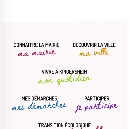
CONNAÎTRE LA MAIRIE
DÉCOUVRIR LA VILLE
ma mairie
ma ville
VIVRE À KINGERSHEIM
mon quotidien
MES DÉMARCHES
PARTICIPER
mes démarches
je participe
TRANSITION ÉCOLOGIQUE