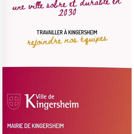
une ville sobre et durable en
2030
rejoindre nos équipes
TRAVAILLER À KINGERSHEIM
MAIRIE DE KINGERSHEIM