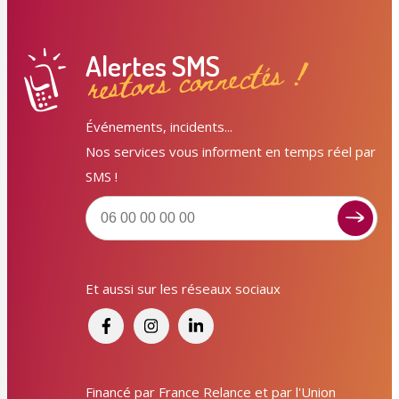
Alertes SMS
restons connectés !
Événements, incidents...
Nos services vous informent en temps réel par
SMS !
Et aussi sur les réseaux sociaux
Signaler un dysfonctionnement ?
Poser une question ? Participer ?
Financé par France Relance et par l'Union
Cliquez ici pour interagir avec les services de votre