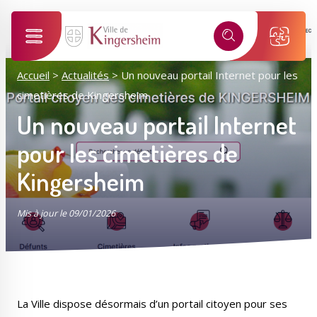
Alertes SMS
Événements, incidents...
Nos services vous informent en temps réel par SMS !
Accueil
>
Actualités
>
Un nouveau portail Internet pour les
cimetières de Kingersheim
Ma ville selon mon profil
*
Numéro de rue
Un nouveau portail Internet
Je suis...
pour les cimetières de
*
Kingersheim
Nom de la rue
Sélectionner une rue
Mis à jour le 09/01/2026
*
J'accepte les
politiques de confidentialités
.
Mes démarches
Mon compte M2A
Je m'inscris
La Ville dispose désormais d’un portail citoyen pour ses