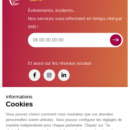
Événements, incidents...
Nos services vous informent en temps réel par
SMS !
Signaler un dysfonctionnement ?
Et aussi sur les réseaux sociaux
Poser une question ? Participer ?
Cliquez ici pour interagir avec les services de votre
ville !
Signaler un dysfonctionnement
Financé par France Relance et par l'Union
informations
Cookies
Européenne
Poser une question
Vous pouvez choisir comment vous souhaitez que vos données
personnelles soient utilisées. Vous pouvez configurer les réglages de
Participer, s’engager
© 2026 Ville de Kingersheim
manière indépendante pour chaque partenaire. Cliquez sur "Je