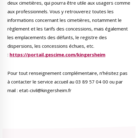
deux cimetières, qui pourra être utile aux usagers comme
Publications
Enquêtes publiques
aux professionnels. Vous y retrouverez toutes les
municipales
informations concernant les cimetières, notamment le
règlement et les tarifs des concessions, mais également
les emplacements des défunts, le registre des
dispersions, les concessions échues, etc.
Conseil Municipal
Transition écologique
:
https://portail.gescime.com/kingersheim
Pour tout renseignement complémentaire, n’hésitez pas
à contacter le service accueil au 03 89 57 04 00 ou par
mail : etat-civil@kingersheim.fr
Qualité de l'air
Economie locale
Associations
Agora