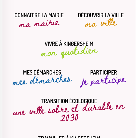
CONNAÎTRE LA MAIRIE
DÉCOUVRIR LA VILLE
ma mairie
ma ville
Le Créa
La médiathèque
VIVRE À KINGERSHEIM
mon quotidien
MES DÉMARCHES
PARTICIPER
mes démarches
je participe
une ville sobre et durable en
TRANSITION ÉCOLOGIQUE
2030