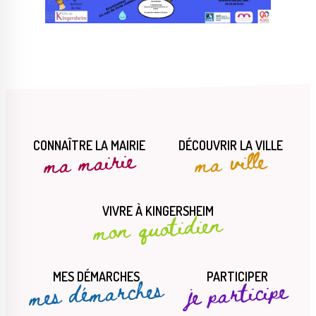
CONNAÎTRE LA MAIRIE
DÉCOUVRIR LA VILLE
ma mairie
ma ville
VIVRE À KINGERSHEIM
mon quotidien
MES DÉMARCHES
PARTICIPER
mes démarches
je participe