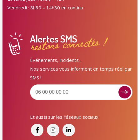
Vendredi : 8h30 – 14h30 en continu
Alertes SMS
restons connectés !
Événements, incidents...
Nos services vous informent en temps réel par
SMS !
Et aussi sur les réseaux sociaux
Signaler un dysfonctionnement ?