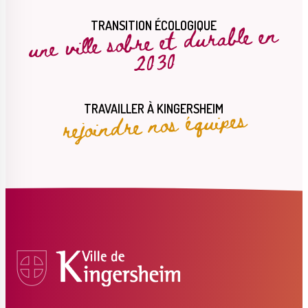
une ville sobre et durable en
TRANSITION ÉCOLOGIQUE
2030
rejoindre nos équipes
TRAVAILLER À KINGERSHEIM