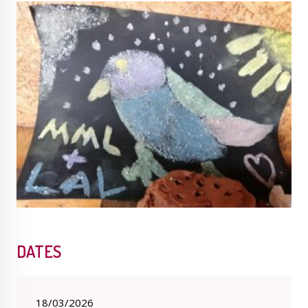
Publications
Enquêtes publiques
municipales
Conseil Municipal
Transition écologique
Qualité de l'air
Economie locale
DATES
Associations
Agora
18/03/2026