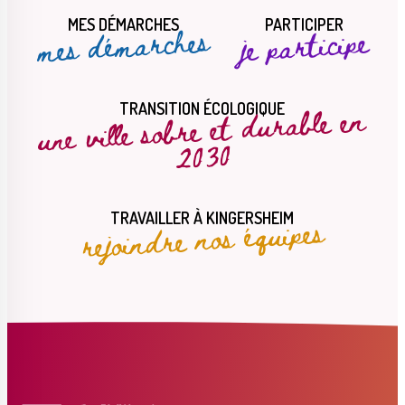
MES DÉMARCHES
PARTICIPER
mes démarches
je participe
une ville sobre et durable en
TRANSITION ÉCOLOGIQUE
2030
rejoindre nos équipes
TRAVAILLER À KINGERSHEIM