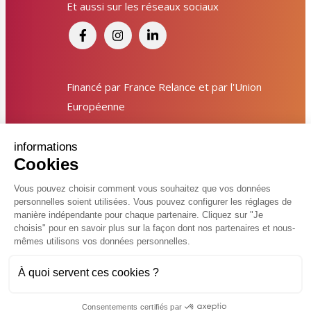
Et aussi sur les réseaux sociaux
Signaler un dysfonctionnement ?
Poser une question ? Participer ?
Financé par France Relance et par l'Union
Cliquez ici pour interagir avec les services de votre
ville !
Européenne
Signaler un dysfonctionnement
informations
© 2026 Ville de Kingersheim
Cookies
Poser une question
Accessibilité
Mentions légales
Politiques de confidentialité
Vous pouvez choisir comment vous souhaitez que vos données
Vcard
Plan du site
FAQ
personnelles soient utilisées. Vous pouvez configurer les réglages de
Participer, s’engager
manière indépendante pour chaque partenaire. Cliquez sur "Je
Charte de modération sur les réseaux sociaux
Flux RSS
choisis" pour en savoir plus sur la façon dont nos partenaires et nous-
Contacter un service
mêmes utilisons vos données personnelles.
Réalisé par
À quoi servent ces cookies ?
Consentements certifiés par