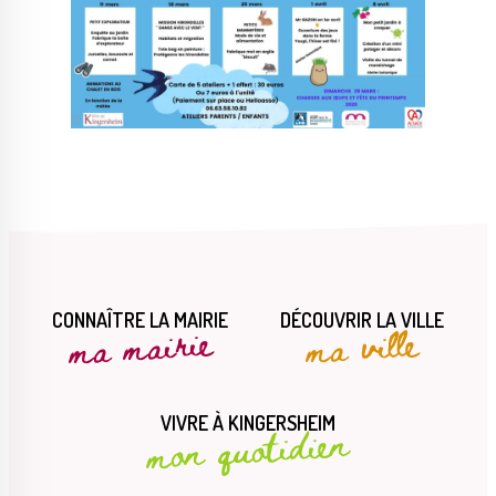
CONNAÎTRE LA MAIRIE
DÉCOUVRIR LA VILLE
ma mairie
ma ville
VIVRE À KINGERSHEIM
mon quotidien