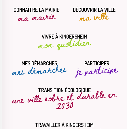
CONNAÎTRE LA MAIRIE
DÉCOUVRIR LA VILLE
ma mairie
ma ville
VIVRE À KINGERSHEIM
mon quotidien
MES DÉMARCHES
PARTICIPER
mes démarches
je participe
une ville sobre et durable en
TRANSITION ÉCOLOGIQUE
2030
TRAVAILLER À KINGERSHEIM