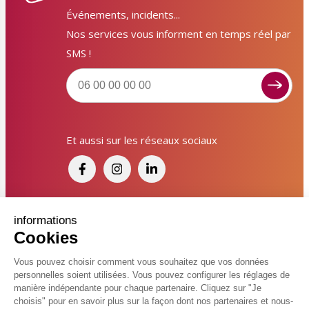
Événements, incidents...
Nos services vous informent en temps réel par
SMS !
Signaler un dysfonctionnement ?
Et aussi sur les réseaux sociaux
Poser une question ? Participer ?
Cliquez ici pour interagir avec les services de votre
ville !
Signaler un dysfonctionnement
Financé par France Relance et par l'Union
informations
Cookies
Européenne
Poser une question
Vous pouvez choisir comment vous souhaitez que vos données
personnelles soient utilisées. Vous pouvez configurer les réglages de
Participer, s’engager
© 2026 Ville de Kingersheim
manière indépendante pour chaque partenaire. Cliquez sur "Je
choisis" pour en savoir plus sur la façon dont nos partenaires et nous-
Accessibilité
Mentions légales
Politiques de confidentialité