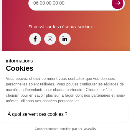
Signaler un dysfonctionnement ?
Et aussi sur les réseaux sociaux
Poser une question ? Participer ?
Cliquez ici pour interagir avec les services de votre
ville !
Signaler un dysfonctionnement
Financé par France Relance et par l'Union
informations
Cookies
Européenne
Poser une question
Vous pouvez choisir comment vous souhaitez que vos données
personnelles soient utilisées. Vous pouvez configurer les réglages de
Participer, s’engager
© 2026 Ville de Kingersheim
manière indépendante pour chaque partenaire. Cliquez sur "Je
choisis" pour en savoir plus sur la façon dont nos partenaires et nous-
Accessibilité
Mentions légales
Politiques de confidentialité
Contacter un service
mêmes utilisons vos données personnelles.
Vcard
Plan du site
FAQ
À quoi servent ces cookies ?
Charte de modération sur les réseaux sociaux
Flux RSS
Réalisé par
Consentements certifiés par