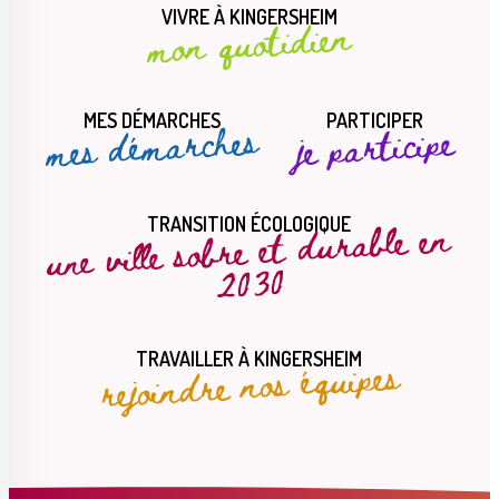
VIVRE À KINGERSHEIM
mon quotidien
MES DÉMARCHES
PARTICIPER
mes démarches
je participe
une ville sobre et durable en
TRANSITION ÉCOLOGIQUE
2030
rejoindre nos équipes
TRAVAILLER À KINGERSHEIM