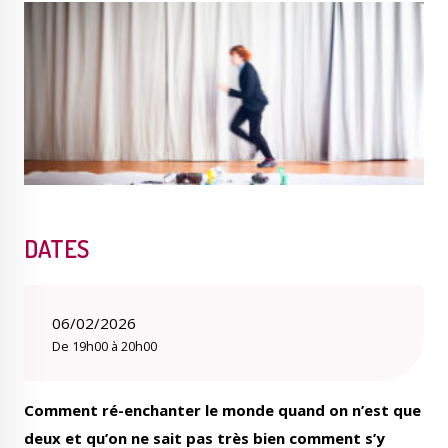
Publications
Enquêtes publiques
municipales
Conseil Municipal
Transition écologique
DATES
Qualité de l'air
Economie locale
06/02/2026
De 19h00 à 20h00
Comment ré-enchanter le monde quand on n’est que
Associations
Agora
deux et qu’on ne sait pas très bien comment s’y