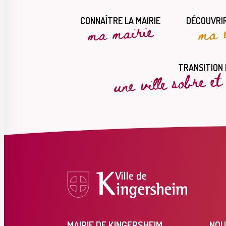
CONNAÎTRE LA MAIRIE
DÉCOUVRIR
ma mairie
ma v
une ville sobre e
TRANSITION
MAIRIE DE KINGERSHEIM
NOU