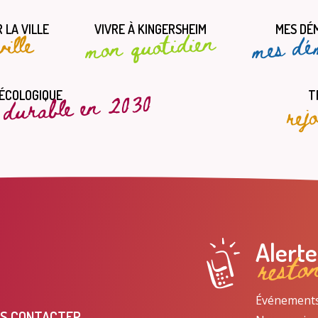
 LA VILLE
VIVRE À KINGERSHEIM
MES DÉ
mes dé
mon quotidien
ille
t durable en 2030
rej
 ÉCOLOGIQUE
T
resto
Alert
Événements, 
S CONTACTER