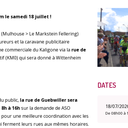
 le samedi 18 juillet !
Enquête
6
(Mulhouse > Le Markstein Fellering)
reurs et la caravane publicitaire
ne commerciale du Kaligone via la
rue de
rtif (KM0) qui sera donné à Wittenheim
Qualit
DATES
du public,
la
rue de Guebwiller sera
18/07/202
 8h à 16h
sur la demande de ASO
De 08h00 à 
t pour une meilleure coordination avec les
A
 ferment leurs rues aux mêmes horaires.