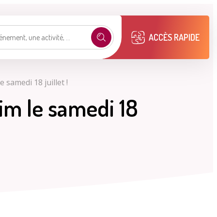
ACCÈS RAPIDE
samedi 18 juillet !
e selon mon profil
im le samedi 18
.
émarches
Mon compte M2A
Publications
municipales