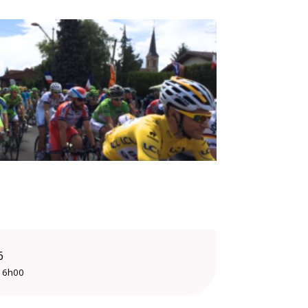
s publiques
Conseil Municipal
Transition
écologique
é de l'air
Economie locale
Associations
6
16h00
gora
Le Créa
La médiathèque