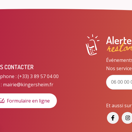
resto
Alert
Événements, 
S CONTACTER
Nos service
phone : (+33) 3 89 57 04 00
 : mairie@kingersheim.fr
Formulaire en ligne
Et aussi su