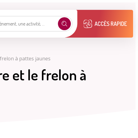
ACCÈS RAPIDE
e selon mon profil
frelon à pattes jaunes
e et le frelon à
.
émarches
Mon compte M2A
Publications
municipales