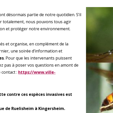
ont désormais partie de notre quotidien. S’il
er totalement, nous pouvons tous agir
Enquête
ation et protéger notre environnement.
tés et organise, en complément de la
nier, une soirée d’information et
es
. Pour que les intervenants puissent
tez pas à poser vos questions en amont de
Qualit
 contact :
https://www.ville-
utte contre ces espèces invasives est
A
rue de Ruelisheim à Kingersheim.