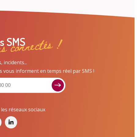
ns connectés !
es SMS
incidents...
s vous informent en temps réel par SMS !
r les réseaux sociaux
Signaler un dysfonctionnement ?
Poser une question ? Participer ?
Cliquez ici pour interagir avec les services de