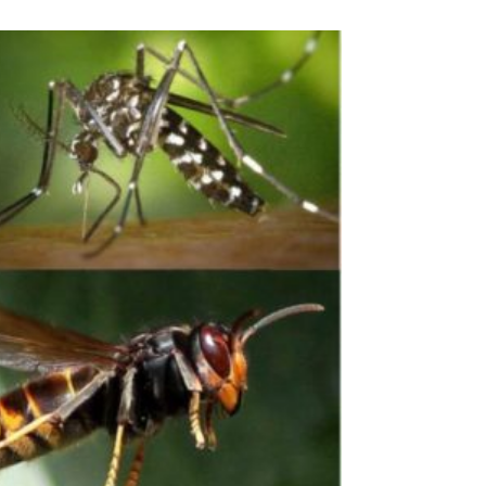
s publiques
Conseil Municipal
Transition
écologique
é de l'air
Economie locale
Associations
gora
Le Créa
La médiathèque