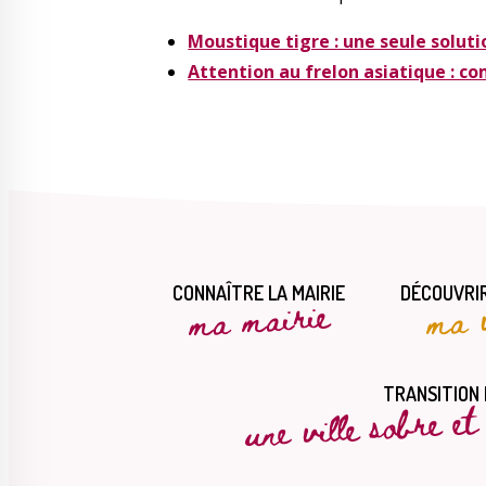
Moustique tigre : une seule soluti
Attention au frelon asiatique : c
CONNAÎTRE LA MAIRIE
DÉCOUVRIR
ma mairie
ma v
une ville sobre e
TRANSITION