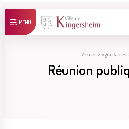
MENU
Accueil
>
Agenda des 
Réunion publiqu