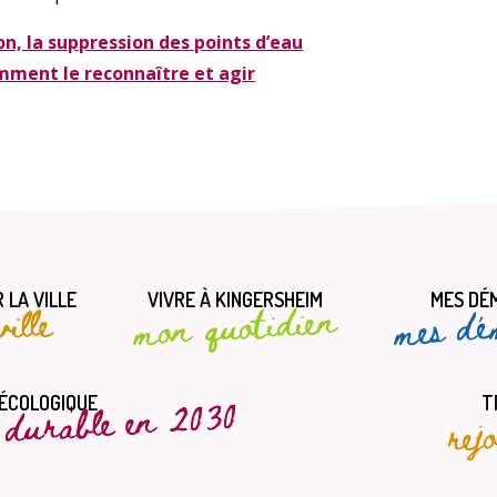
on, la suppression des points d’eau
omment le reconnaître et agir
 LA VILLE
VIVRE À KINGERSHEIM
MES DÉ
mes dé
mon quotidien
ille
t durable en 2030
rej
 ÉCOLOGIQUE
T