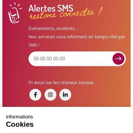
Alertes SMS
restons connectés !
Événements, incidents...
Nos services vous informent en temps réel par
SMS !
Signaler un dysfonctionnement ?
Et aussi sur les réseaux sociaux
Poser une question ? Participer ?
Cliquez ici pour interagir avec les services de votre
ville !
Signaler un dysfonctionnement
Financé par France Relance et par l'Union
informations
Cookies
Européenne
Poser une question