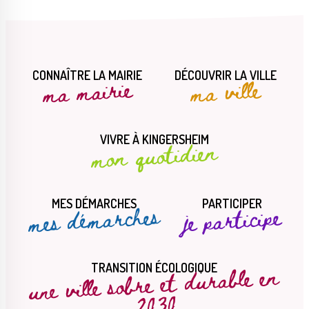
CONNAÎTRE LA MAIRIE
DÉCOUVRIR LA VILLE
ma mairie
ma ville
VIVRE À KINGERSHEIM
mon quotidien
MES DÉMARCHES
PARTICIPER
mes démarches
je participe
une ville sobre et durable en
TRANSITION ÉCOLOGIQUE
2030