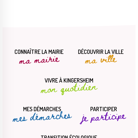
CONNAÎTRE LA MAIRIE
DÉCOUVRIR LA VILLE
ma mairie
ma ville
VIVRE À KINGERSHEIM
mon quotidien
MES DÉMARCHES
PARTICIPER
mes démarches
je participe
TRANSITION ÉCOLOGIQUE