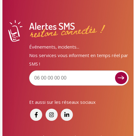
Alertes SMS
restons connectés !
Événements, incidents...
Nos services vous informent en temps réel par
SMS !
Et aussi sur les réseaux sociaux
Signaler un dysfonctionnement ?
Poser une question ? Participer ?