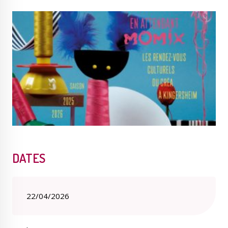
Publications
Enquêtes publiques
municipales
Conseil Municipal
Transition écologique
DATES
Qualité de l'air
Economie locale
22/04/2026
Associations
Agora