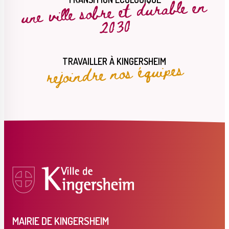
une ville sobre et durable en
2030
rejoindre nos équipes
TRAVAILLER À KINGERSHEIM
MAIRIE DE KINGERSHEIM